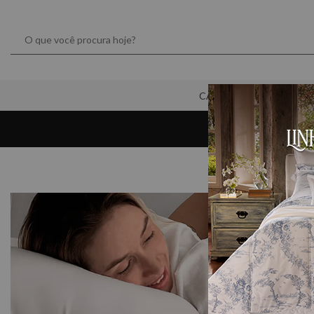
CAMA
MESA
Frete grátis para
São Paulo Capital *Consulte CEPs