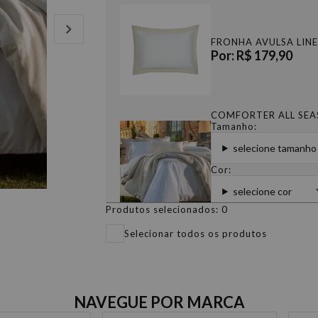
FRONHA AVULSA LINE
Por: R$ 179,90
COMFORTER ALL SEAS
Tamanho:
selecione tamanho
Cor:
selecione cor
Produtos selecionados:
0
A partir de: R$ 3.5
Selecionar todos os produtos
FRONHA AVULSA LINE
Por: R$ 329,90
NAVEGUE POR MARCA