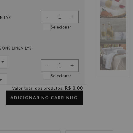
-
+
N LYS
Selecionar
ONS LINEN LYS
-
+
Selecionar
R$ 0,00
Valor total dos produtos:
39,90
ADICIONAR NO CARRINHO
-
+
N LYS LINHO
Selecionar