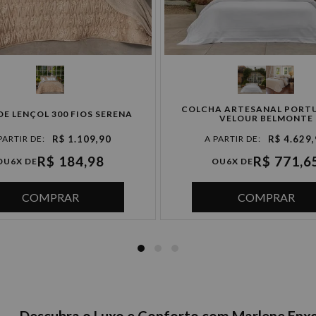
COLCHA ARTESANAL PORT
DE LENÇOL 300 FIOS SERENA
VELOUR BELMONTE
R$ 1.109,90
R$ 4.629
R$ 184,98
R$ 771,6
OU
6X DE
OU
6X DE
COMPRAR
COMPRAR
Descubra o Luxo e Conforto com Marlene Enxo