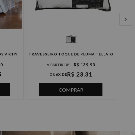
JOG
OS VICHY
TRAVESSEIRO TOQUE DE PLUMA TELLAIO
90
R$ 139,90
5
R$ 23,31
OU
6X DE
COMPRAR