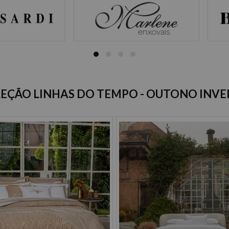
DUVET LINEN LYS
Tamanho:
selecione tamanho
Cor:
selecione cor
EÇÃO LINHAS DO TEMPO - OUTONO INV
A partir de: R$ 1.7