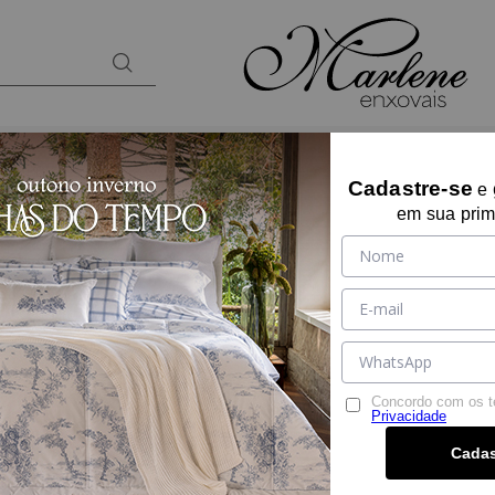
BANHO
KIDS
PRESENTES
LOUNGEW
Cadastre-se
e
Parcelamento em até
6 vezes s/ juros
no cartão de crédito
em sua prim
Concordo com os 
Privacidade
Cadas