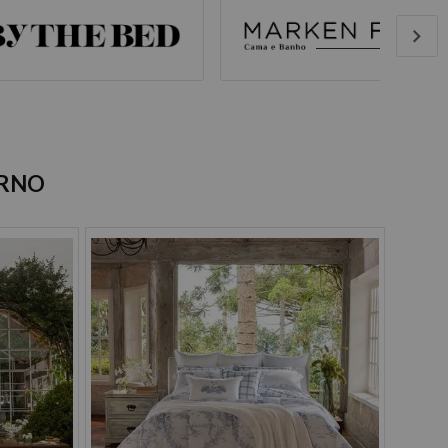
-
+
Selecionar
ERNO
39,90