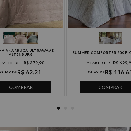
HA ANARRUGA ULTRAWAVE
SUMMER COMFORTER 200 FI
ALTENBURG
R$ 379,90
R$ 699,
R$ 63,31
R$ 116,6
OU
6X DE
OU
6X DE
COMPRAR
COMPRAR