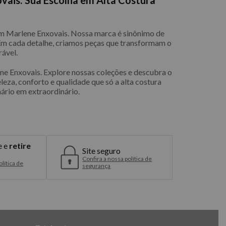
com Marlene Enxovais. Nossa marca é sinônimo de
 Em cada detalhe, criamos peças que transformam o
ável.
e Enxovais. Explore nossas coleções e descubra o
eleza, conforto e qualidade que só a alta costura
ário em extraordinário.
e e
retire
Site seguro
Confira a nossa política de
lítica de
segurança