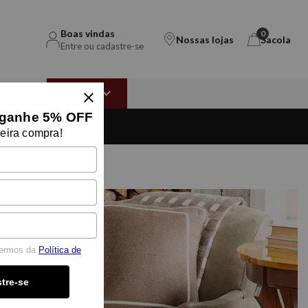
Boas vindas
0
Nossas lojas
Sacola
Entre ou cadastre-se
EAR
OUTLET
ganhe 5% OFF
Compre no site e
retire na loja
eira compra!
termos da
Política de
tre-se