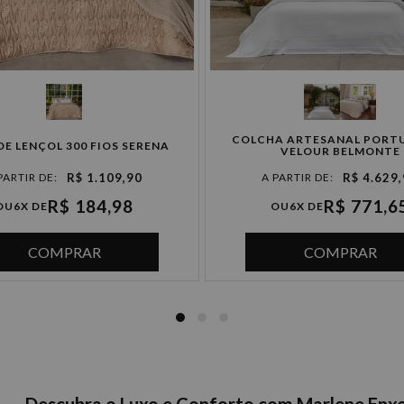
COLCHA ARTESANAL PORT
DE LENÇOL 300 FIOS SERENA
VELOUR BELMONTE
R$ 1.109,90
R$ 4.629
R$ 184,98
R$ 771,6
OU
6X DE
OU
6X DE
COMPRAR
COMPRAR
Descubra o Luxo e Conforto com Marlene Enxo