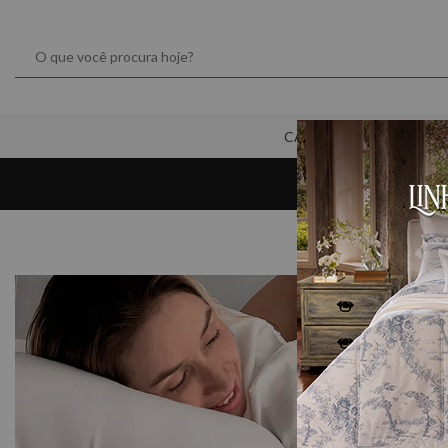
CAMA
MESA
Frete grátis para
São Paulo Capital *Consulte CEPs