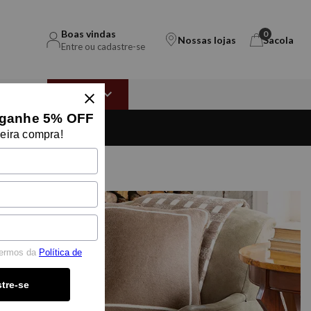
Boas vindas
0
Nossas lojas
Sacola
Entre ou cadastre-se
EAR
OUTLET
ganhe 5% OFF
Compre no site e
retire na loja
eira compra!
termos da
Política de
tre-se