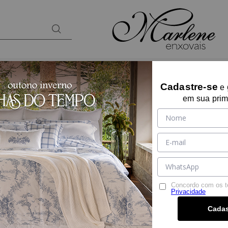
BANHO
KIDS
PRESENTES
LOUNGEW
Cadastre-se
e
Parcelamento em até
6 vezes s/ juros
no cartão de crédito
em sua prim
Concordo com os 
Privacidade
Cadas