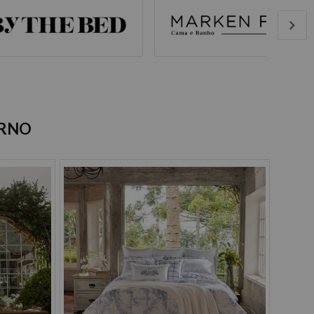
-
+
Selecionar
ERNO
39,90