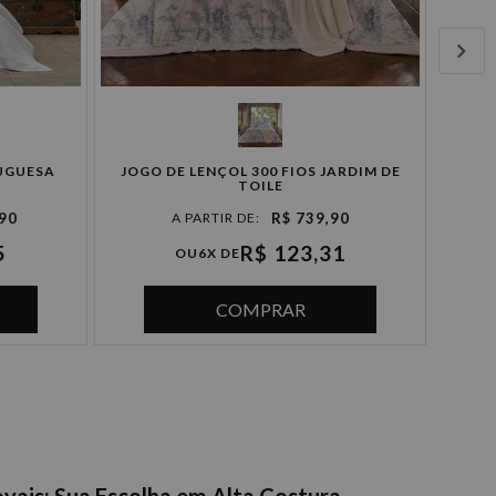
UGUESA
JOGO DE LENÇOL 300 FIOS JARDIM DE
TOILE
,90
R$ 739,90
5
R$ 123,31
OU
6X DE
COMPRAR
vais: Sua Escolha em Alta Costura