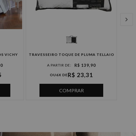
JOG
OS VICHY
TRAVESSEIRO TOQUE DE PLUMA TELLAIO
90
R$ 139,90
5
R$ 23,31
OU
6X DE
COMPRAR