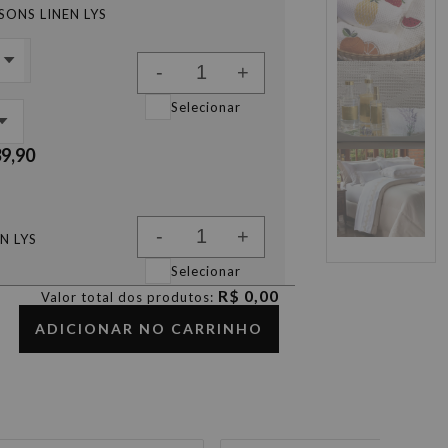
ONS LINEN LYS
-
+
Selecionar
39,90
-
+
N LYS
Selecionar
R$ 0,00
Valor total dos produtos:
ADICIONAR NO CARRINHO
-
+
N LYS LINHO
Selecionar