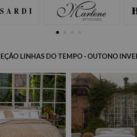
DUVET LINEN LYS
Tamanho:
selecione tamanho
Cor:
selecione cor
EÇÃO LINHAS DO TEMPO - OUTONO INV
A partir de: R$ 1.7