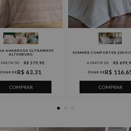
HA ANARRUGA ULTRAWAVE
SUMMER COMFORTER 200 FI
ALTENBURG
R$ 379,90
R$ 699,
R$ 63,31
R$ 116,6
OU
6X DE
OU
6X DE
COMPRAR
COMPRAR