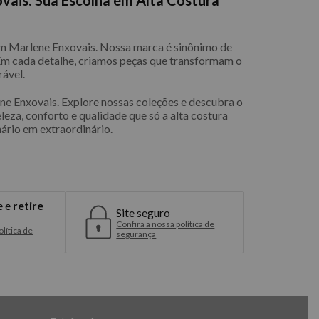
com Marlene Enxovais. Nossa marca é sinônimo de
 Em cada detalhe, criamos peças que transformam o
ável.
e Enxovais. Explore nossas coleções e descubra o
eleza, conforto e qualidade que só a alta costura
ário em extraordinário.
e e
retire
Site seguro
Confira a nossa política de
lítica de
segurança