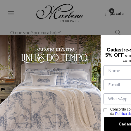
0
Sacola
TOALHAS DE ROSTO
Cadastre-
5% OFF
em 
Filtrar
Ordernar Por
com
29%
OFF
Concordo co
da
Política d
Cadas