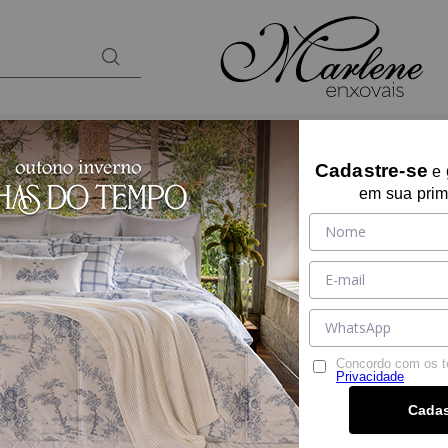
BANHO
KIDS
PRESENTES
LOUNGEW
Cadastre-se
e
em sua prim
Gramatura
Tecido
30%
OFF
Concordo com os 
Privacidade
Cadas