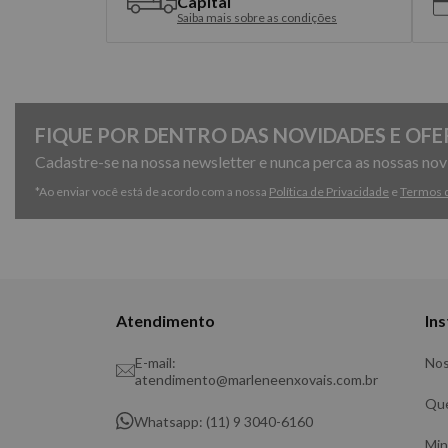
Capital
Saiba mais sobre as condições
FIQUE POR DENTRO DAS NOVIDADES E OFE
Cadastre-se na nossa newsletter e nunca perca as nossas no
*Ao enviar você está de acordo com a nossa
Política de Privacidade
e
Termos 
Atendimento
Ins
E-mail:
Nos
atendimento@marleneenxovais.com.br
Qu
Whatsapp: (11) 9 3040-6160
Min