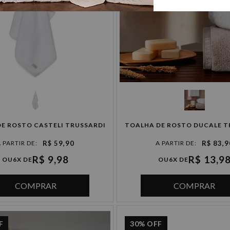
TOALHA DE ROSTO CASTELI TRUSSARDI
TOALHA DE ROSTO DUCALE T
R$ 59,90
R$ 83,9
R$ 9,98
R$ 13,9
OU
6X DE
OU
6X DE
COMPRAR
COMPRAR
F
30%
OFF