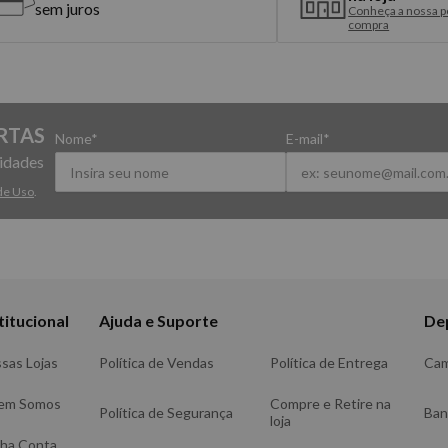
sem juros
Conheça a nossa po
compra
RTAS
Nome*
E-mail*
vidades
de Uso
.
titucional
Ajuda e Suporte
De
sas Lojas
Política de Vendas
Política de Entrega
Ca
em Somos
Compre e Retire na
Política de Segurança
Ba
loja
ha Conta