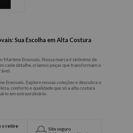
vais: Sua Escolha em Alta Costura
com Marlene Enxovais. Nossa marca é sinônimo de
 Em cada detalhe, criamos peças que transformam o
ável.
e Enxovais. Explore nossas coleções e descubra o
eleza, conforto e qualidade que só a alta costura
ário em extraordinário.
e e
retire
Site seguro