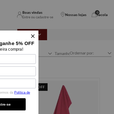
Boas vindas
0
Nossas lojas
Sacola
Entre ou cadastre-se
EAR
OUTLET
ganhe 5% OFF
eira compra!
Marca
Tamanho
37%
OFF
termos da
Política de
tre-se