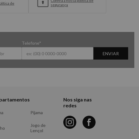
Confira a nossa política de
lítica de
segurança
Telefone*
ENVIAR
partamentos
Nos siga nas
redes
ma
Pijama
Jogo de
nho
Lençol