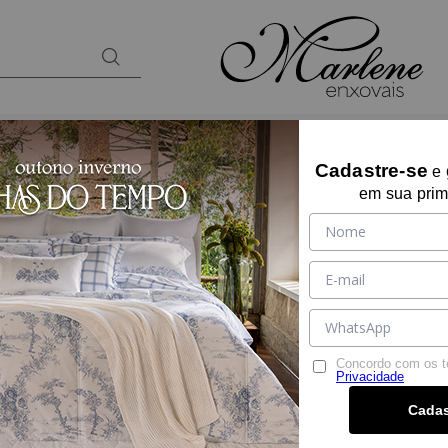
BANHO
KIDS
PRESENTES
LOUNGEW
Cadastre-se
e
em sua prim
ALMOFADA ARTES
Ref:
15115
Tamanho:
U
U
Cor:
BRANCO
Concordo com os 
Privacidade
Por:
R$ 589,90
Cadas
R$ 560,40
à vista no PIX