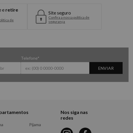
e e
retire
Site seguro
Confira a nossa política de
lítica de
segurança
Telefone*
ENVIAR
partamentos
Nos siga nas
redes
ma
Pijama