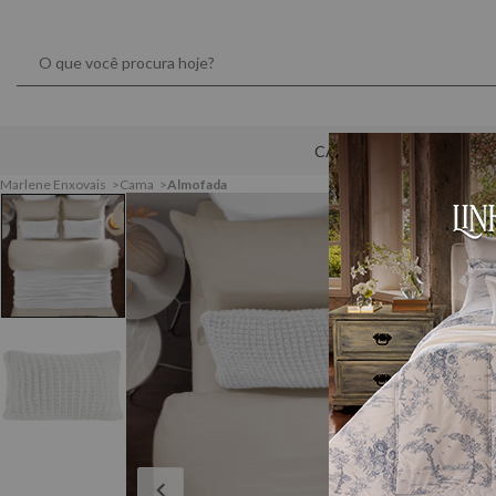
CAMA
MESA
Marlene Enxovais
Cama
Almofada