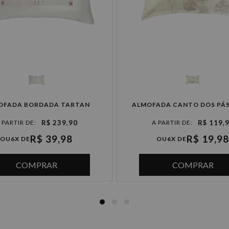
4x de R$ 147,47 sem juros
5x de R$ 117,98 sem juros
6x de R$ 98,31 sem juros
OFADA BORDADA TARTAN
ALMOFADA CANTO DOS PÁ
R$ 239,90
R$ 119,
R$ 39,98
R$ 19,98
OU
6X DE
OU
6X DE
COMPRAR
COMPRAR