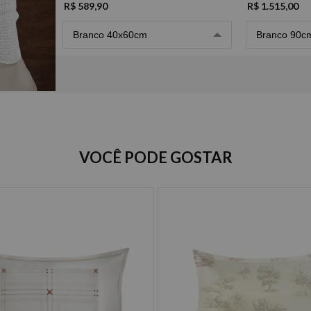
R$ 589,90
R$ 1.515,00
Branco 40x60cm
Branco 90c
Opções de Parcelamento
VOCÊ PODE GOSTAR
Cartão de crédito
à vista R$ 589,90
2x de R$ 294,95 sem juros
3x de R$ 196,63 sem juros