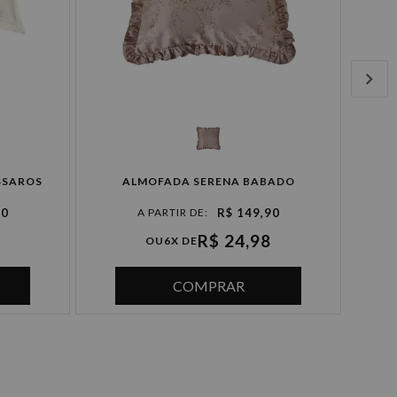
ALMO
SSAROS
ALMOFADA SERENA BABADO
90
R$ 149,90
R$ 24,98
OU
6X DE
COMPRAR