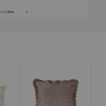
m x 2,60m
Pix
Boleto