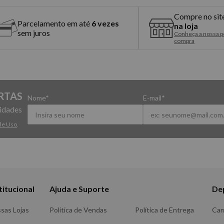
Compre no sit
Parcelamento em até
6 vezes
na loja
sem juros
Conheça a nossa po
compra
RTAS
Nome*
E-mail*
vidades
de Uso
.
titucional
Ajuda e Suporte
De
sas Lojas
Política de Vendas
Política de Entrega
Ca