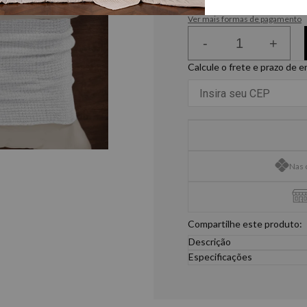
ou
6
x
de
R$ 98,31
Ver mais formas de pagamento
-
+
Calcule o frete e prazo de 
Nas 
Compartilhe este produto:
Descrição
A Almofada Artesanal Jai
Especificações
sofisticação. Sua compos
Tamanho único
conforto ao toque e um v
1- Almofada: 40cm x 60cm
qualquer ambiente e torná-