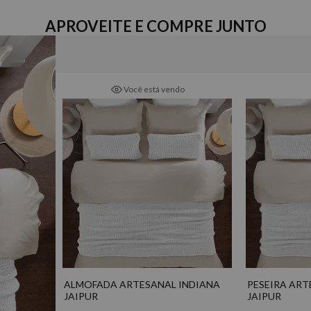
Composição
100% Algodão
APROVEITE E COMPRE JUNTO
Detalhes
- Tricô com zíper
Marca
Você está vendo
Naturalle
ALMOFADA ARTESANAL INDIANA
PESEIRA ART
JAIPUR
JAIPUR