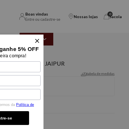
Boas vindas
0
Nossas lojas
Sacola
Entre ou cadastre-se
EAR
OUTLET
ganhe 5% OFF
eira compra!
ANAL INDIANA JAIPUR
tabela de medidas
termos da
Política de
tre-se
-5% OFF