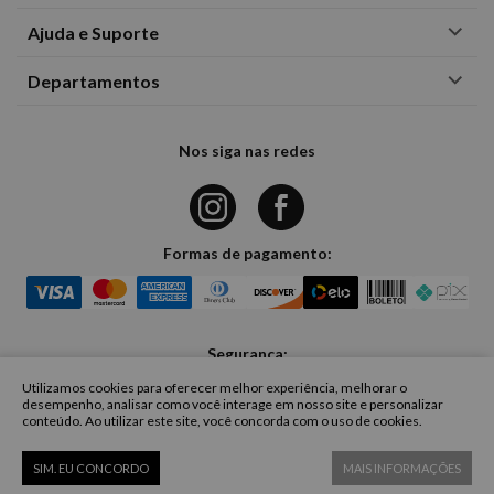
Ajuda e Suporte
Departamentos
Nos siga nas redes
Formas de pagamento:
Segurança:
Utilizamos cookies para oferecer melhor experiência, melhorar o
desempenho, analisar como você interage em nosso site e personalizar
conteúdo. Ao utilizar este site, você concorda com o uso de cookies.
CASA FASHION COMERCIO DE ROUPAS UNIPESSOAL LIMITADA - Rua
Eleonora Cintra 271 - Jardim Anália Franco - São Paulo | CNPJ:
SIM. EU CONCORDO
MAIS INFORMAÇÕES
42.727.796/0001-29 | Copyright © 2023, TODOS OS DIREITOS RESERVADOS.