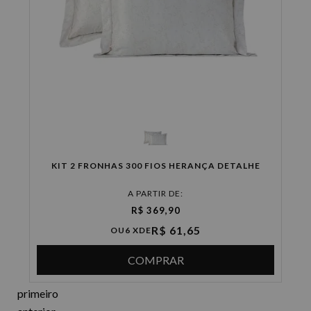
KIT 2 FRONHAS 300 FIOS HERANÇA DETALHE
A PARTIR DE:
R$ 369,90
R$ 61,65
OU
6 X
DE
COMPRAR
primeiro