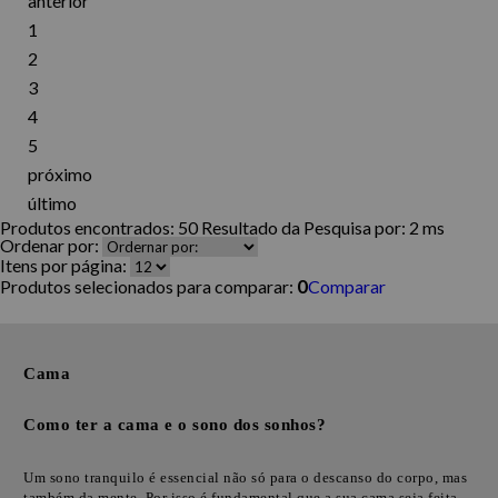
anterior
1
2
3
4
5
próximo
último
Produtos encontrados:
50
Resultado da Pesquisa por:
2 ms
Ordenar por:
Itens por página:
0
Produtos selecionados para comparar:
Comparar
Cama
Como ter a cama e o sono dos sonhos?
Um sono tranquilo é essencial não só para o descanso do corpo, mas
também da mente. Por isso é fundamental que a sua cama seja feita