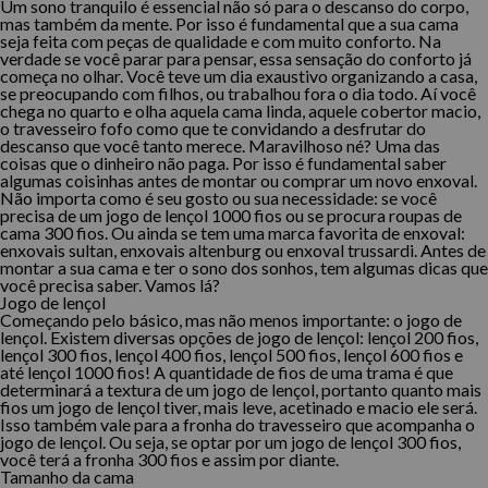
Um sono tranquilo é essencial não só para o descanso do corpo,
mas também da mente. Por isso é fundamental que a sua cama
seja feita com peças de qualidade e com muito conforto. Na
verdade se você parar para pensar, essa sensação do conforto já
começa no olhar. Você teve um dia exaustivo organizando a casa,
se preocupando com filhos, ou trabalhou fora o dia todo. Aí você
chega no quarto e olha aquela cama linda, aquele cobertor macio,
o travesseiro fofo como que te convidando a desfrutar do
descanso que você tanto merece.
Maravilhoso né? Uma das
coisas que o dinheiro não paga. Por isso é fundamental saber
algumas coisinhas antes de montar ou comprar um novo enxoval.
Não importa como é seu gosto ou sua necessidade: se você
precisa de um jogo de lençol 1000 fios ou se procura roupas de
cama 300 fios. Ou ainda se tem uma marca favorita de enxoval:
enxovais sultan, enxovais altenburg ou enxoval trussardi. Antes de
montar a sua cama e ter o sono dos sonhos, tem algumas dicas que
você precisa saber. Vamos lá?
Jogo de lençol
Começando pelo básico, mas não menos importante: o jogo de
lençol. Existem diversas opções de jogo de lençol: lençol 200 fios,
lençol 300 fios, lençol 400 fios, lençol 500 fios, lençol 600 fios e
até lençol 1000 fios! A quantidade de fios de uma trama é que
determinará a textura de um jogo de lençol, portanto quanto mais
fios um jogo de lençol tiver, mais leve, acetinado e macio ele será.
Isso também vale para a fronha do travesseiro que acompanha o
jogo de lençol. Ou seja, se optar por um jogo de lençol 300 fios,
você terá a fronha 300 fios e assim por diante.
Tamanho da cama