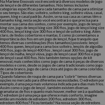
Na Marlene Enxovais você encontrará diversos modelos de jogo
de lençol e de diferentes tamanhos. Nós temos inclusive
categorias específicas para cada tamanho de cama para otimizar
o seu tempo. São elas: solteiro, solteiro king, solteiro viúva, casal,
queen, king e casal padrão. Assim, se na sua casa as camas têm o
tamanho king, nesta seção você encontrará o que precisa para
montar sua cama dos sonhos, como por exemplo, jogo de lençol
king size, jogo de lençol king size 300 fios, jogo de lençol king size
400 fios, lençol king size 300 fios e lençol de solteiro king. Além
claro, de lindos cobertores e mantas. E como já comentamos a
importância dos fios em um jogo de lençol, fique tranquilo que
temos diversas combinações (fios tamanhos) possíveis: lençol
400 fios queen, lençol para cama box solteiro, lençóis de algodão
400 fios, jogo de lençol 400 fios , lençol casal 300 fios, jogo de
lençol de malha, lençol viúva, jogo de lençol casal 300 fios e jogo
de lençol casal 400 fios. Nós também temos opções de kit
enxoval, mais conhecidos como jogo de cama 6 peças de diversos
modelos e cores, desde os jogos de cama tradicionais como jogo
de cama branco, jogo de cama cinza até jogos de cama coloridos.
Tipos de cobertores
Quando falamos de roupa de cama para “cobrir” temos diversas
opções no mercado para diferentes necessidades. O edredom por
exemplo, é uma peça mais volumosa indicada para dias mais frios.
Assim como o jogo de lençol , também existem diversas
gramaturas de fios e quanto mais houver, melhor será a qualidade.
O edredom já é uma peça que oferece mais conforto, imagine
então um modelo de edredom 200 fios, edredom 300 fios,
edredom 400 fios? Ficou tentado? Na nossa seção de edredons