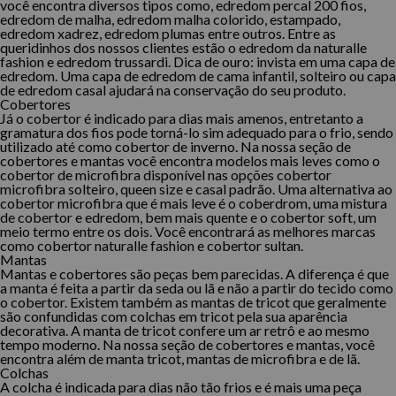
você encontra diversos tipos como, edredom percal 200 fios,
edredom de malha, edredom malha colorido, estampado,
edredom xadrez, edredom plumas entre outros. Entre as
queridinhos dos nossos clientes estão o edredom da naturalle
fashion e edredom trussardi. Dica de ouro: invista em uma capa de
edredom. Uma capa de edredom de cama infantil, solteiro ou capa
de edredom casal ajudará na conservação do seu produto.
Cobertores
Já o cobertor é indicado para dias mais amenos, entretanto a
gramatura dos fios pode torná-lo sim adequado para o frio, sendo
utilizado até como cobertor de inverno. Na nossa seção de
cobertores e mantas você encontra modelos mais leves como o
cobertor de microfibra disponível nas opções cobertor
microfibra solteiro, queen size e casal padrão. Uma alternativa ao
cobertor microfibra que é mais leve é o coberdrom, uma mistura
de cobertor e edredom, bem mais quente e o cobertor soft, um
meio termo entre os dois. Você encontrará as melhores marcas
como cobertor naturalle fashion e cobertor sultan.
Mantas
Mantas e cobertores são peças bem parecidas. A diferença é que
a manta é feita a partir da seda ou lã e não a partir do tecido como
o cobertor. Existem também as mantas de tricot que geralmente
são confundidas com colchas em tricot pela sua aparência
decorativa. A manta de tricot confere um ar retrô e ao mesmo
tempo moderno. Na nossa seção de cobertores e mantas, você
encontra além de manta tricot, mantas de microfibra e de lã.
Colchas
A colcha é indicada para dias não tão frios e é mais uma peça