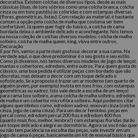
decorativa. Existem colchas de diversos tipos, desde as mais
clássicas (lisas, de tons sóbrios como uma colcha branca, colcha
cinza ou em tons pastéis) às coloridas e com estampas diversas
(flores, geométricas, listas). Com relação ao material, é bastante
comum a opção pela colcha de malha que costuma ser bem
confortável. Já quem quer fugir do básico, a colcha de cama
bordada deixa o ambiente delicado e aconchegante. Nós temos
na nossa coleção de colchas diversos modelos: colcha de malha
solteiro, colcha de malha queen, king, viúva entre outros.
Decoração
E por fim, vamos a parte mais gostosa: decorar a sua cama. Na
verdade aqui, o que deve predominar é o seu gosto e seu estilo.
Como já dissemos, nós temos diversos modelos de jogo de lençol,
mantas e cobertores, edredons, entre outros. Para quem gosta do
clássico, uma boa pedida é utilizar peças com bordado que são
discretas, mas deixam o decor com um toque delicado e
sofisticado. Se a proposta é trazer um ar moderno (um quarto de
alguém jovem, por exemplo) invista em tons frios, com estampas
geométricas ou xadrez. Isto vale desde a escolha de um lençol
para cama box solteiro, a uma colcha de malha solteiro, edredom
de malha e um cobertor microfibra solteiro. Aqui podemos citar
alguns queridinhos como, edredom xadrez, enxoval cinza (colcha
cinza, jogo de cama cinza). Para um decor feminino, peças em
percal como, edredom percal 200 fios e edredom 400 fios
(quanto mais fios, melhor, lembra?) com estampas floridas darão
um toque delicado e alegre ao dormitório. Agora se você não quer
ou não tem paciência na escolha das peças, vale investir em um
jogo de cama 6 peças, basicamente um kit de enxoval básico que