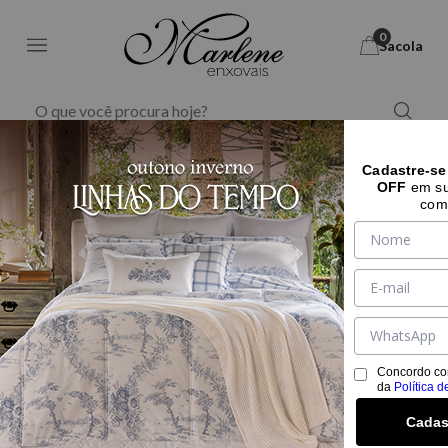
0
Sacola
PROTETOR DE COLCHÃO
Cadastre-se
OFF
em su
Filtrar
Ordernar Por
com
Concordo co
da
Política d
Cadas