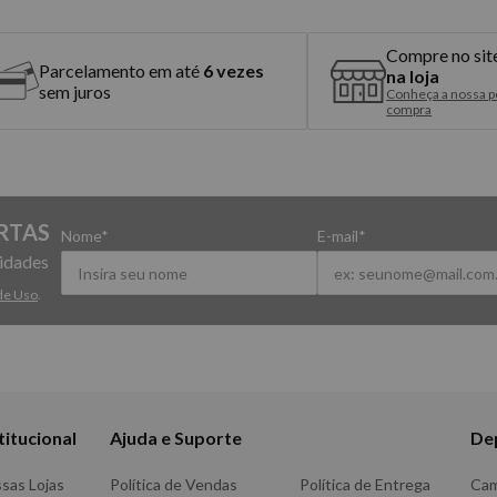
Compre no sit
Parcelamento em até
6 vezes
na loja
sem juros
Conheça a nossa po
compra
RTAS
Nome*
E-mail*
vidades
de Uso
.
titucional
Ajuda e Suporte
De
sas Lojas
Política de Vendas
Política de Entrega
Ca