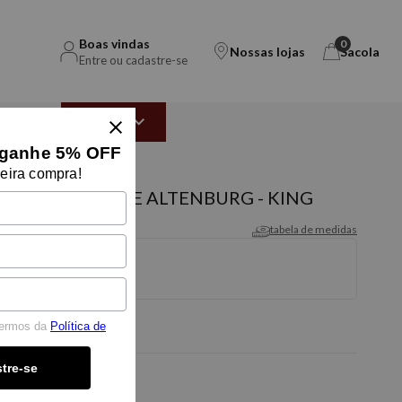
Boas vindas
0
Nossas lojas
Sacola
Entre ou cadastre-se
EAR
OUTLET
ganhe 5% OFF
eira compra!
DY ULTRAWAVE ALTENBURG - KING
tabela de medidas
termos da
Política de
tre-se
-5% OFF