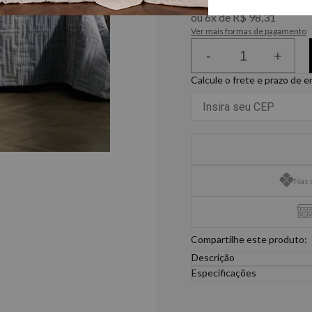
ou
6
x
de
R$ 98,31
Ver mais formas de pagamento
-
+
Calcule o frete e prazo de 
Nas 
Compartilhe este produto:
Descrição
A Colcha Normandy é perfei
Especificações
delicado, aliado à moderni
Solteiro
de poliéster de última ge
1- Colcha: 1,80m x 2,40m