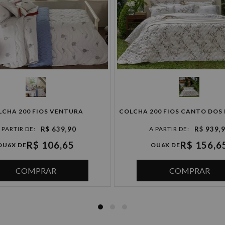
4x de R$ 147,47 sem juros
5x de R$ 117,98 sem juros
6x de R$ 98,31 sem juros
LCHA 200 FIOS VENTURA
COLCHA 200 FIOS CANTO DOS
R$ 639,90
R$ 939,
R$ 106,65
R$ 156,6
OU
6X DE
OU
6X DE
COMPRAR
COMPRAR