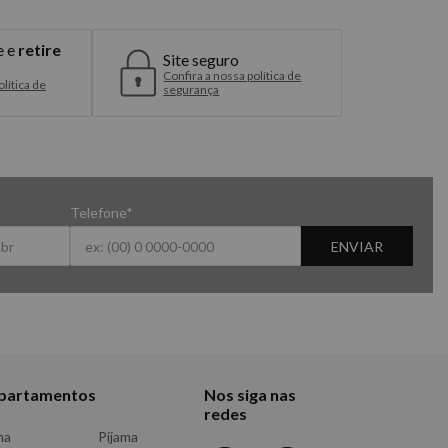
e e
retire
Site seguro
Confira a nossa política de
lítica de
segurança
Telefone*
ENVIAR
partamentos
Nos siga nas
redes
ma
Pijama