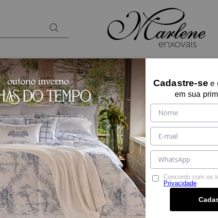
BANHO
KIDS
PRESENTES
LOUNGEW
Cadastre-se
e
em sua prim
14% OFF
COLCHA NORMAN
Ref:
14947
Tamanho:
KING SIZE
KING SIZE
Cor:
UNICA
Concordo com os 
Privacidade
De:
R$ 689,90
Cadas
Por:
R$ 589,90
R$ 560,40
à vista no PIX