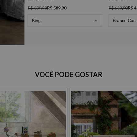
R$ 589,90
R$ 4
R$ 689,90
R$ 669,90
King
Branco Casa
Opções de Parcelamento
VOCÊ PODE GOSTAR
Cartão de crédito
à vista R$ 589,90
2x de R$ 294,95 sem juros
3x de R$ 196,63 sem juros