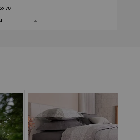
59,90
l
Pix
Boleto