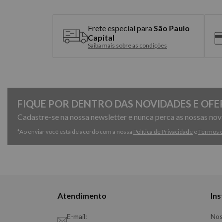
Frete especial para
São Paulo
Capital
Saiba mais sobre as condições
FIQUE POR DENTRO DAS NOVIDADES E OFE
Cadastre-se na nossa newsletter e nunca perca as nossas no
*Ao enviar você está de acordo com a nossa
Política de Privacidade
e
Termos 
Atendimento
Ins
E-mail:
Nos