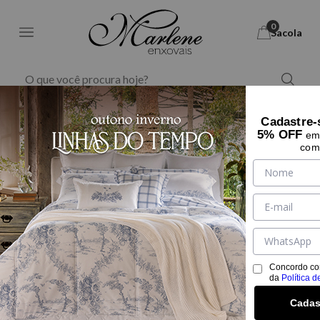
0
Sacola
Marlene Enxovais - M
Banho
Jogo de banho
Cadastre-
5% OFF
24% OFF
em 
com
Concordo co
da
Política d
Cadas