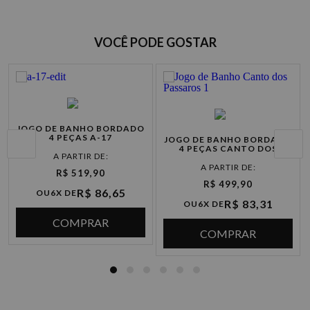
Cartão de
P
crédito
VOCÊ PODE GOSTAR
à vista R$ 369,90
2x de R$ 184,95 sem juros
3x de R$ 123,30 sem juros
JOGO DE BANHO BORDADO
4 PEÇAS A-17
JOGO DE BANHO BORDADO
4x de R$ 92,47 sem juros
4 PEÇAS CANTO DOS
PÁSSAROS
5x de R$ 73,98 sem juros
R$ 519,90
R$ 499,90
R$ 86,65
OU
6X DE
6x de R$ 61,65 sem juros
R$ 83,31
OU
6X DE
COMPRAR
COMPRAR