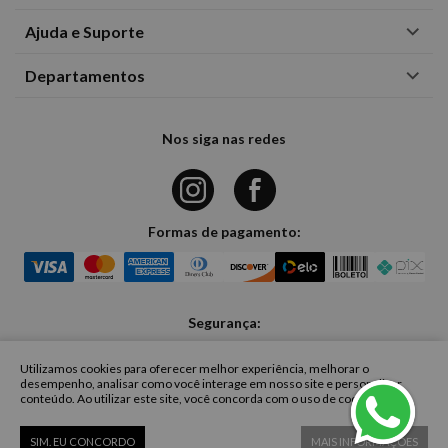
Ajuda e Suporte
Departamentos
Nos siga nas redes
Formas de pagamento:
Segurança:
Utilizamos cookies para oferecer melhor experiência, melhorar o
desempenho, analisar como você interage em nosso site e personalizar
conteúdo. Ao utilizar este site, você concorda com o uso de cookies.
CASA FASHION COMERCIO DE ROUPAS UNIPESSOAL LIMITADA - Rua
Eleonora Cintra 271 - Jardim Anália Franco - São Paulo | CNPJ:
42.727.796/0001-29 | Copyright © 2023, TODOS OS DIREITOS RESERVADOS.
SIM. EU CONCORDO
MAIS INFORMAÇÕES