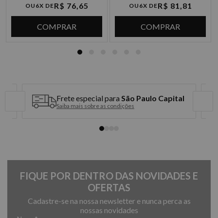
2x de R$ 239,95 sem juros
R$ 76,65
R$ 81,81
OU
6X DE
OU
6X DE
3x de R$ 159,96 sem juros
COMPRAR
COMPRAR
4x de R$ 119,97 sem juros
5x de R$ 95,98 sem juros
6x de R$ 79,98 sem juros
Frete especial para
São Paulo Capital
Saiba mais sobre as condições
FIQUE POR DENTRO DAS NOVIDADES E
OFERTAS
Cadastre-se na nossa newsletter e nunca perca as
nossas novidades