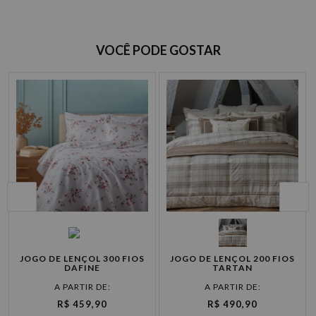
Casa Fashion
VOCÊ PODE GOSTAR
Opções de Parcelamento
Cartão de
P
crédito
JOGO DE LENÇOL 300 FIOS
JOGO DE LENÇOL 200 FIOS
DAFINE
TARTAN
à vista R$ 479,90
R$ 459,90
R$ 490,90