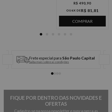
R$ 490,90
2x de R$ 449,95 sem juros
R$ 81,81
OU
6X DE
3x de R$ 299,96 sem juros
COMPRAR
4x de R$ 224,97 sem juros
5x de R$ 179,98 sem juros
6x de R$ 149,98 sem juros
Frete especial para
São Paulo Capital
Saiba mais sobre as condições
FIQUE POR DENTRO DAS NOVIDADES E
OFERTAS
Cadastre-se na nossa newsletter e nunca perca as