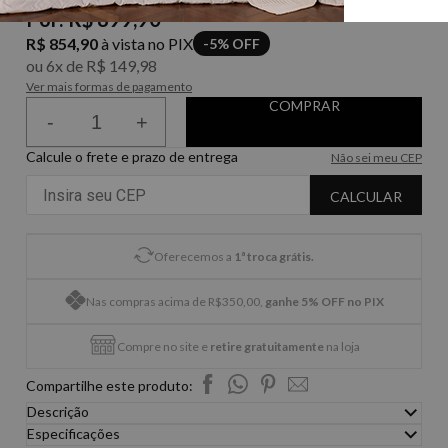
Por:
R$ 899,90
R$ 854,90
à vista no PIX
-5% OFF
ou
6
x
de
R$ 149,98
Ver mais formas de pagamento
-
+
Calcule o frete e prazo de entrega
Não sei meu CEP
CALCULAR
Oferecemos a
1ª troca grátis.
Nas compras acima de R$350,00,
ganhe 5% OFF no PIX
Compre no site e
retire gratuitamente
na loja
Compartilhe este produto:
Descrição
O Jogo de Lençol Serras é uma opção elegante e moderna para
Especificações