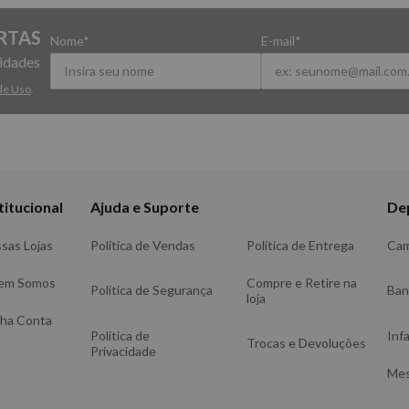
RTAS
Nome*
E-mail*
vidades
de Uso
.
titucional
Ajuda e Suporte
De
sas Lojas
Política de Vendas
Política de Entrega
Ca
em Somos
Compre e Retire na
Política de Segurança
Ba
loja
ha Conta
Política de
Infa
Trocas e Devoluções
Privacidade
Me