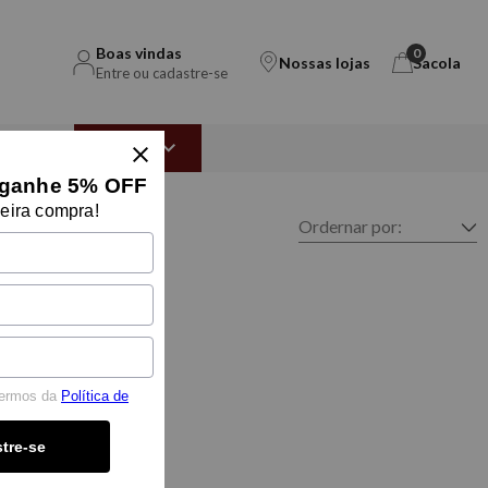
Boas vindas
0
Nossas lojas
Sacola
Entre ou cadastre-se
EAR
OUTLET
ganhe 5% OFF
eira compra!
termos da
Política de
tre-se