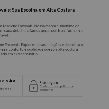
vais: Sua Escolha em Alta Costura
com Marlene Enxovais. Nossa marca é sinônimo de
 Em cada detalhe, criamos peças que transformam o
ável.
e Enxovais. Explore nossas coleções e descubra o
eleza, conforto e qualidade que só a alta costura
ário em extraordinário.
e e
retire
Site seguro
Confira a nossa política de
lítica de
segurança