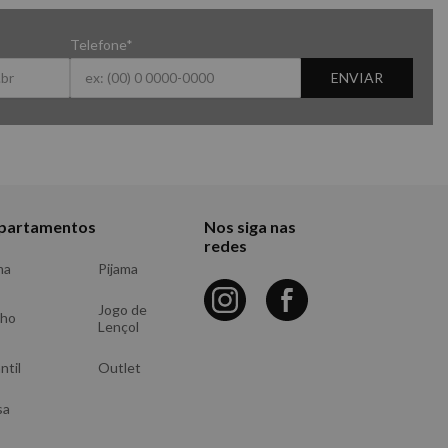
Telefone*
ENVIAR
partamentos
Nos siga nas
redes
ma
Pijama
Jogo de
nho
Lençol
ntil
Outlet
sa