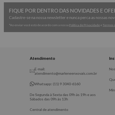
FIQUE POR DENTRO DAS NOVIDADES E OFE
Cadastre-se na nossa newsletter e nunca perca as nossas no
*Ao enviar você está de acordo com a nossa
Política de Privacidade
e
Termos 
Atendimento
Ins
E-mail:
Nos
atendimento@marleneenxovais.com.br
Qu
Whatsapp: (11) 9 3040-6160
Min
De Segunda à Sexta das 09h às 19h e aos
Sábados das 09h às 13h
Central de atendimento