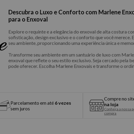
Descubra o Luxo e Conforto com Marlene Enxo
para o Enxoval
Explore o requinte e a elegância do enxoval de alta costura 
sofisticação, design exclusivo e o conforto que você merece.
seu ambiente, proporcionando uma experiência única e memor
Transforme seu ambiente em um santuário de luxo com Marlen
enxoval que reflete o seu estilo exclusivo. Seja cercado pela b
pode oferecer. Escolha Marlene Enxovais e transforme o ordin
Compre no sit
Parcelamento em até
6 vezes
na loja
sem juros
Conheça a nossa po
compra