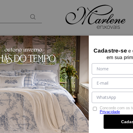
BANHO
KIDS
PRESENTES
LOUNGEW
Cadastre-se
e
em sua prim
Tecido
Tamanho
Concordo com os 
Privacidade
Cadas