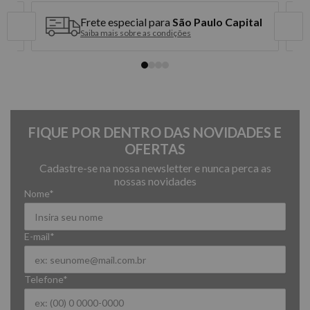
3x de R$ 29,96 sem juros
Frete especial para
São Paulo Capital
4x de R$ 22,47 sem juros
Saiba mais sobre as condições
5x de R$ 17,98 sem juros
6x de R$ 14,98 sem juros
FIQUE POR DENTRO DAS NOVIDADES E
OFERTAS
Cadastre-se na nossa newsletter e nunca perca as
nossas novidades
Nome*
E-mail*
Telefone*