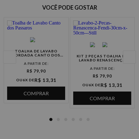
VOCÊ PODE GOSTAR
TOALHA DE LAVABO
BORDADA CANTO DOS
KIT 2 PEÇAS TOALHA DE
PÁSSAROS
LAVABO RENASCENÇA
RENDA
R$ 79,90
Opções de Parcelamento
R$ 79,90
R$ 13,31
OU
6X DE
R$ 13,31
OU
6X DE
COMPRAR
Cartão de
P
COMPRAR
crédito
à vista R$ 89,90
2x de R$ 44,95 sem juros