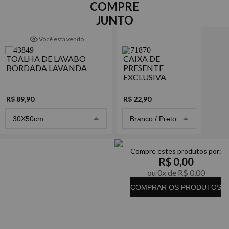
pré encolhida, deixando a toalha extremamente macia e
Composição
COMPRE
surpreendentemente leve. Uma opção perfeita para
100% Algodão
JUNTO
presentear alguém especial e para quem ama deixar o lavabo
mais delicado e charmoso, além de possuir acabamento em
Gramatura
Você está vendo
linhas especiais que garantem maior durabilidade e elegância.
500g/m²
TOALHA DE LAVABO
CAIXA DE
Detalhes
BORDADA LAVANDA
PRESENTE
- Acabamento bordado, pré-lavada e pré-encolhida
EXCLUSIVA
Marca
R$ 89,90
R$ 22,90
Marlene Enxovais
30X50cm
Branco / Preto
*As imagens podem sofrer pequenas alterações com relação a
cor real do produto.*
Compre estes produtos por:
R$ 0,00
ou 0x de R$ 0,00
COMPRAR OS PRODUTOS