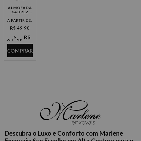
ALMOFADA
XADREZ
QUADRADA
A PARTIR DE:
R$ 49,90
R$
6
OU
DE
8,31
X
COMPRAR
Descubra o Luxo e Conforto com Marlene
Enxovais: Sua Escolha em Alta Costura para o