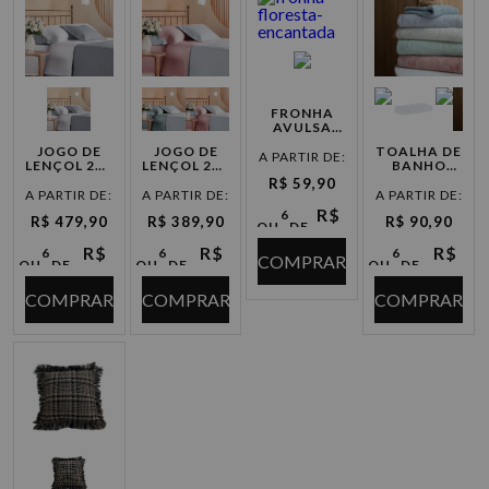
FRONHA
AVULSA
MALHA
JOGO DE
JOGO DE
TOALHA DE
FLORESTA
A PARTIR DE:
LENÇOL 200
LENÇOL 200
BANHO
ENCANTADA
FIOS
FIOS
LOLLIPOP
R$ 59,90
PRIVILEGE
PRIVILEGE
NORMAL
A PARTIR DE:
A PARTIR DE:
A PARTIR DE:
BRANCO
CORES
R$
6
R$ 479,90
R$ 389,90
R$ 90,90
OU
DE
9,98
X
R$
R$
R$
6
6
6
COMPRAR
OU
DE
OU
DE
OU
DE
79,98
64,98
15,15
X
X
X
COMPRAR
COMPRAR
COMPRAR