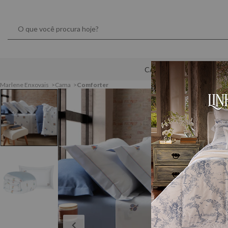
CAMA
MESA
Marlene Enxovais
Cama
Comforter