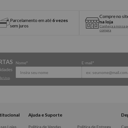
Compre no sit
Parcelamento em até
6 vezes
na loja
sem juros
Conheça a nossa po
compra
RTAS
Nome*
E-mail*
vidades
de Uso
.
titucional
Ajuda e Suporte
De
sas Lojas
Política de Vendas
Política de Entrega
Ca