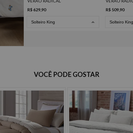
VERAO RADICAL
VERAO RADI
R$ 629,90
R$ 509,90
Solteiro King
Solteiro Kin
Opções de Parcelamento
VOCÊ PODE GOSTAR
Cartão de crédito
à vista R$ 629,90
2x de R$ 314,95 sem juros
3x de R$ 209,96 sem juros