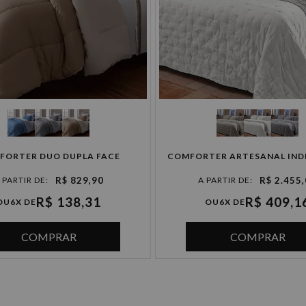
4x de R$ 157,47 sem juros
5x de R$ 125,98 sem juros
6x de R$ 104,98 sem juros
FORTER DUO DUPLA FACE
COMFORTER ARTESANAL IND
R$ 829,90
R$ 2.455
R$ 138,31
R$ 409,1
OU
6X DE
OU
6X DE
COMPRAR
COMPRAR