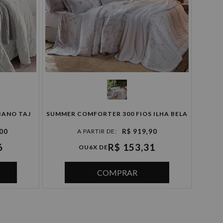
IANO TAJ
SUMMER COMFORTER 300 FIOS ILHA BELA
,00
R$ 919,90
6
R$ 153,31
OU
6X DE
COMPRAR