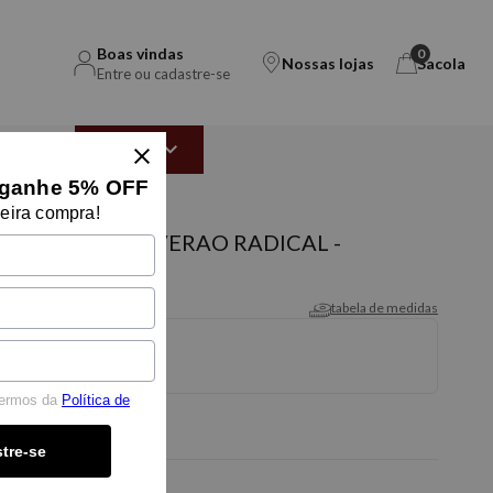
Boas vindas
0
Nossas lojas
Sacola
Entre ou cadastre-se
EAR
OUTLET
ganhe 5% OFF
eira compra!
ER 200 FIOS VERAO RADICAL -
tabela de medidas
termos da
Política de
tre-se