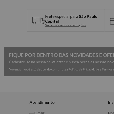
Frete especial para
São Paulo
Capital
Saiba mais sobre as condições
FIQUE POR DENTRO DAS NOVIDADES E OFE
Cadastre-se na nossa newsletter e nunca perca as nossas no
*Ao enviar você está de acordo com a nossa
Política de Privacidade
e
Termos 
Atendimento
Ins
E-mail:
Nos