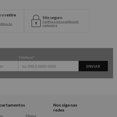
e e
retire
Site seguro
Confira a nossa política de
lítica de
segurança
Telefone*
ENVIAR
partamentos
Nos siga nas
redes
ma
Pijama