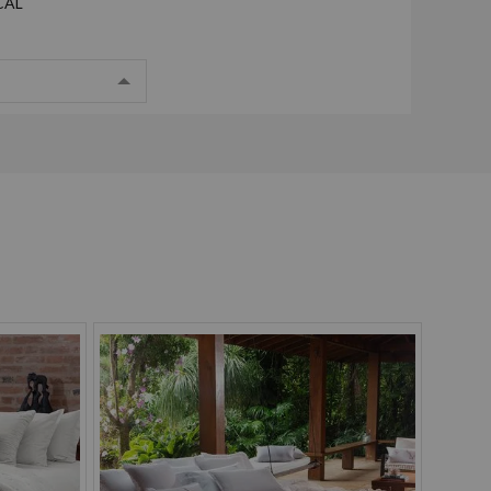
CAL
g
Pix
Boleto