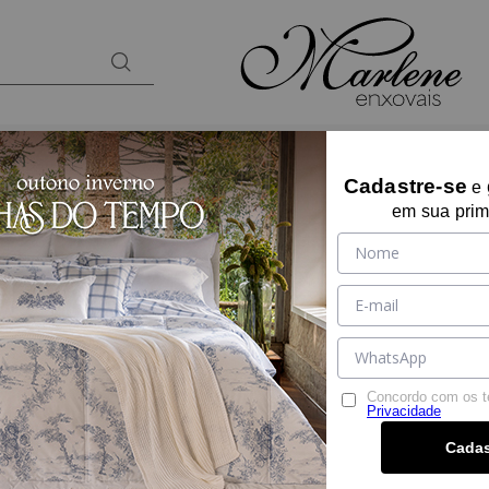
BANHO
KIDS
PRESENTES
LOUNGEW
Cadastre-se
e
em sua prim
SUMMER COMFORT
SOLTEIRO KING
Ref:
15552
Tamanho:
Solteiro King
Solteiro King
Concordo com os 
Cor:
UNICA
Privacidade
Cadas
Por:
R$ 629,90