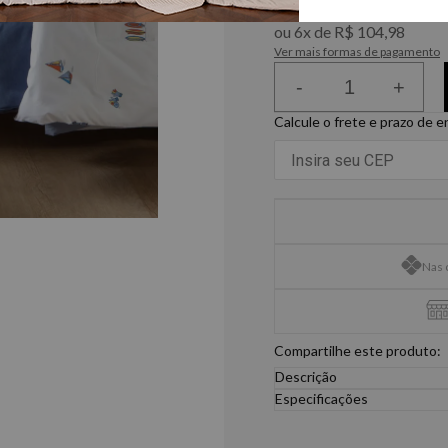
R$ 598,40
à vista no PIX
ou
6
x
de
R$ 104,98
Ver mais formas de pagamento
-
+
Calcule o frete e prazo de 
Nas 
Compartilhe este produto:
Descrição
O Summer Comforter Verão 
Especificações
férias do verão francês. S
Solteiro King
mostram a essência dos es
1- Comforter: 1,80m x 2,50