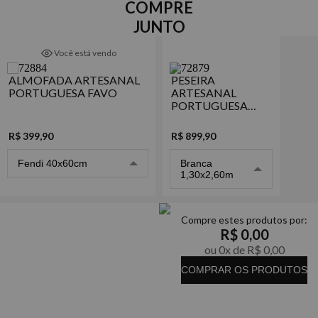
toque e um visual minimalista e elegante. Uma peça chave para
Composição
COMPRE
compor qualquer ambiente e torná-lo ainda mais aconchegante.
100% Algodão
JUNTO
Detalhes
Você está vendo
- Jacquard em ponto favo estilizado, com zíper
ALMOFADA ARTESANAL
PESEIRA
Marca
PORTUGUESA FAVO
ARTESANAL
Naturalle
PORTUGUESA
FAVO
R$ 399,90
R$ 899,90
Fendi 40x60cm
Branca
1,30x2,60m
Compre estes produtos por:
R$ 0,00
ou 0x de R$ 0,00
COMPRAR OS PRODUTOS