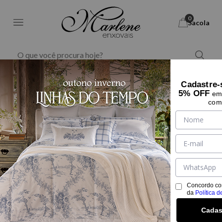
0
Sacola
Marlene Enxovais - M
Cama
Almofada
Cadastre-
5% OFF
em 
com
Concordo co
da
Política d
Cadas