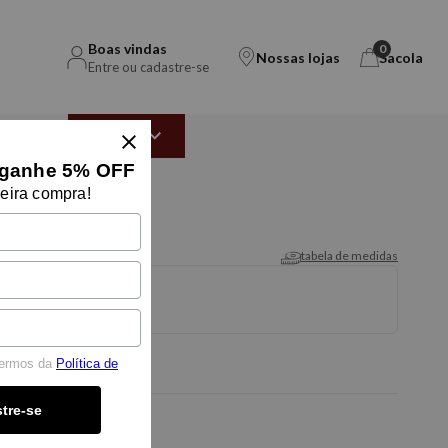
Boas vindas
0
Nossas lojas
Sacola
Entre ou cadastre-se
EAR
OUTLET
ganhe 5% OFF
eira compra!
NTO TRUSSARDI
tabela de medidas
termos da
Política de
tre-se
-5% OFF