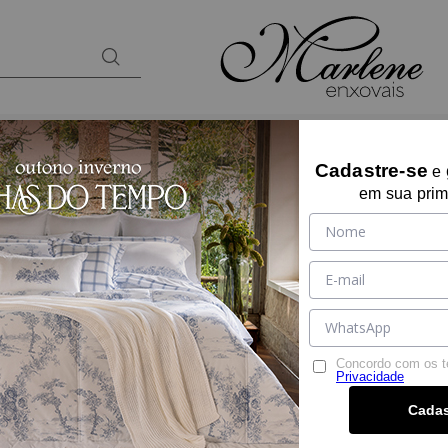
BANHO
KIDS
PRESENTES
LOUNGEW
Cadastre-se
e
em sua prim
ALMOFADA LEVA
Ref:
15786
Tamanho:
U
U
Cor:
ORO
Concordo com os 
Privacidade
Por:
R$ 199,90
Cadas
R$ 189,90
à vista no PIX