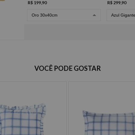
R$ 199,90
R$ 299,90
Oro 30x40cm
Azul Gigant
Opções de Parcelamento
VOCÊ PODE GOSTAR
Cartão de crédito
à vista R$ 199,90
2x de R$ 99,95 sem juros
3x de R$ 66,63 sem juros