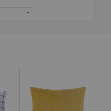
e
Pix
Boleto