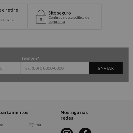
e e
retire
Site seguro
Confira a nossa política de
lítica de
segurança
Telefone*
ENVIAR
partamentos
Nos siga nas
redes
ma
Pijama