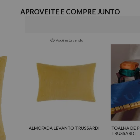
versáteis completam os mo
Composição
Tecido: Veludo 100% Algo
APROVEITE E COMPRE JUNTO
Detalhes
- Com zíper invisível;
- Enchimento com proteção 
Você está vendo
Marca
Trussardi
ALMOFADA LEVANTO TRUSSARDI
TOALHA DE 
TRUSSARDI