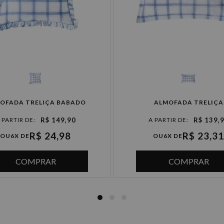
4x de R$ 49,97 sem juros
5x de R$ 39,98 sem juros
6x de R$ 33,31 sem juros
OFADA TRELIÇA BABADO
ALMOFADA TRELIÇA
R$ 149,90
R$ 139,
R$ 24,98
R$ 23,31
OU
6X DE
OU
6X DE
COMPRAR
COMPRAR