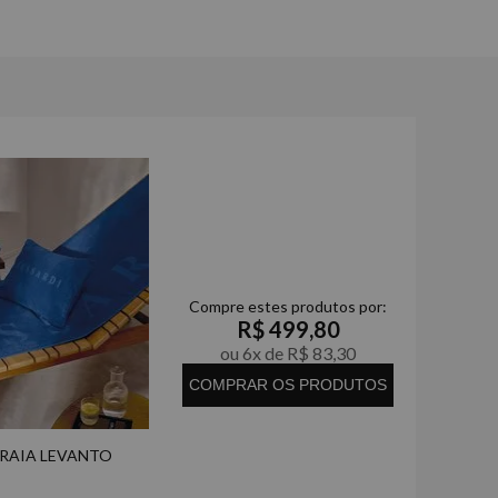
mentos de relaxamento com muito conforto.
dão
contra água.
Compre estes produtos por:
R$ 499,80
ou 6x de R$ 83,30
COMPRAR OS PRODUTOS
PRAIA LEVANTO