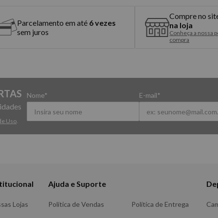
Compre no sit
Parcelamento em até
6 vezes
na loja
sem juros
Conheça a nossa po
compra
RTAS
Nome*
E-mail*
vidades
de Uso
.
titucional
Ajuda e Suporte
De
sas Lojas
Política de Vendas
Política de Entrega
Ca