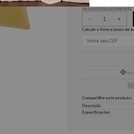
ou
6
x
de
R$ 33,31
Ver mais formas de pagamento
-
+
Calcule o frete e prazo de 
Nas 
Compartilhe este produto:
Descrição
A Almofada Levanto, produ
Especificações
contra água, podendo ser
Tamanho único
elegante e acolhedor. O lo
1- Almofada: 30x40cm
sofisticação à peça, enqua