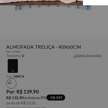
ALMOFADA TRELIÇA - 40X60CM
Ref:
17903
Tamanho:
U
tabela de medidas
U
Cor:
UNICA
Por:
R$ 139,90
R$ 132,90
à vista no PIX
-5% OFF
ou
6
x
de
R$ 23,31
Ver mais formas de pagamento