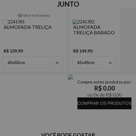
JUNTO
conforto e um acabamento sofisticado para a sua cama ou
Enchimento: fibra siliconada
ambiente. Ideal para quem deseja deixar o quarto mais bonito,
Você está vendo
aconchegante e harmonioso.
Detalhes
- Estampada frente e verso, com mini aba e zíper.
ALMOFADA TRELIÇA
ALMOFADA
TRELIÇA BABADO
Marca
Naturalle
R$ 139,90
R$ 149,90
40x60cm
45x45cm
Compre estes produtos por:
R$ 0,00
ou 0x de R$ 0,00
COMPRAR OS PRODUTOS
VOCÊ PODE GOSTAR