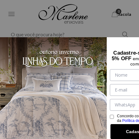
0
Sacola
Marlene Enxovais - M
Cama
Almofada
Cadastre-
5% OFF
em 
com
Concordo co
da
Política d
Cadas