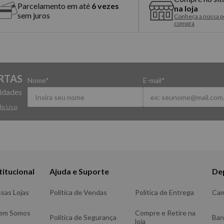
Parcelamento em até
6 vezes
na loja
sem juros
Conheça a nossa po
compra
RTAS
Nome*
E-mail*
vidades
de Uso
.
titucional
Ajuda e Suporte
De
sas Lojas
Política de Vendas
Política de Entrega
Ca
em Somos
Compre e Retire na
Política de Segurança
Ba
loja