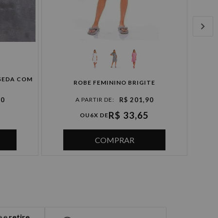
SEDA COM
ROUPÃ
ROBE FEMININO BRIGITE
90
R$ 201,90
R$ 33,65
OU
6X DE
COMPRAR
e e
retire