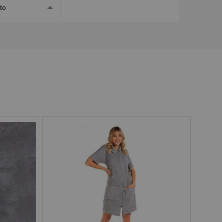
to
Pix
Boleto