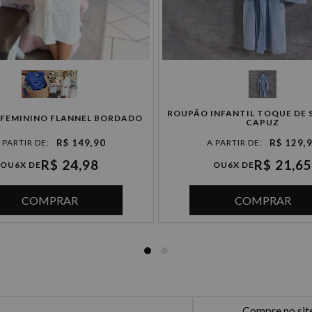
5x de R$ 29,98 sem juros
6x de R$ 24,98 sem juros
ROUPÃO INFANTIL TOQUE DE 
FEMININO FLANNEL BORDADO
CAPUZ
R$ 149,90
R$ 129,
R$ 24,98
R$ 21,65
OU
6X DE
OU
6X DE
COMPRAR
COMPRAR
Compre no sit