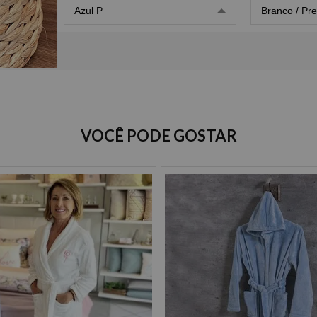
Azul P
Branco / Pre
VOCÊ PODE GOSTAR
Opções de Parcelamento
Cartão de crédito
à vista R$ 149,90
2x de R$ 74,95 sem juros
3x de R$ 49,96 sem juros
4x de R$ 37,47 sem juros