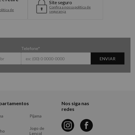
Site seguro
Confira a nossa política de
lítica de
segurança
Telefone*
ENVIAR
partamentos
Nos siga nas
redes
ma
Pijama
Jogo de
nho
Lençol