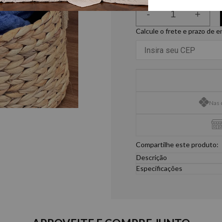
-
+
Calcule o frete e prazo de 
Nas 
Compartilhe este produto:
Descrição
Uma excelente opção de p
Especificações
nos momentos pós-banho ou 
Roupão de Microfibra
não precisa passar.
100% Poliéster
Medidas
P- 36/38