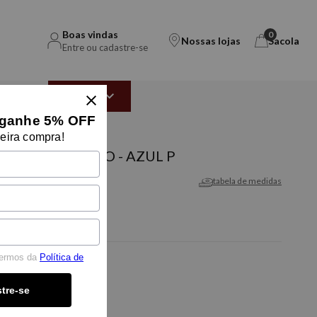
Boas vindas
0
Nossas lojas
Sacola
Entre ou cadastre-se
EAR
OUTLET
ganhe 5% OFF
eira compra!
 FLANNEL LISO - AZUL P
tabela de medidas
termos da
Política de
-5% OFF
tre-se