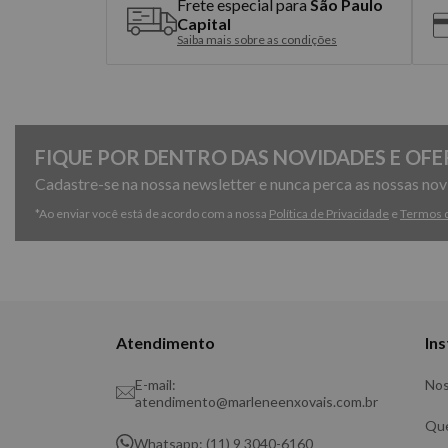
Frete especial para
São Paulo
Capital
Saiba mais sobre as condições
FIQUE POR DENTRO DAS NOVIDADES E OFE
Cadastre-se na nossa newsletter e nunca perca as nossas no
*Ao enviar você está de acordo com a nossa
Política de Privacidade
e
Termos 
Atendimento
Ins
E-mail:
Nos
atendimento@marleneenxovais.com.br
Qu
Whatsapp: (11) 9 3040-6160