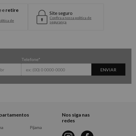
e e
retire
Site seguro
Confira a nossa política de
lítica de
segurança
Telefone*
ENVIAR
partamentos
Nos siga nas
redes
ma
Pijama