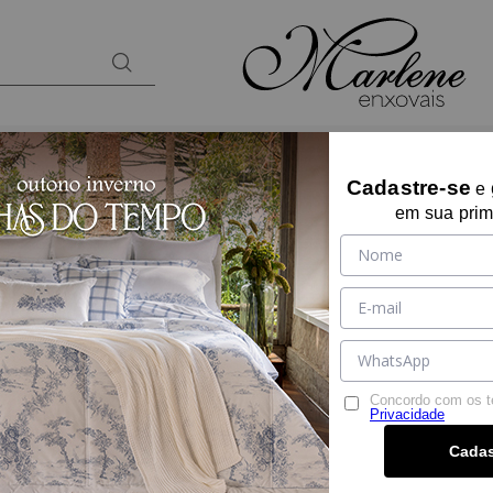
BANHO
KIDS
PRESENTES
LOUNGEW
Cadastre-se
e
em sua prim
SUMMER COMFORT
Ref:
17898
Tamanho:
Solteiro King
QUEEN SIZE
KING
Cor:
UNICA
Concordo com os 
Privacidade
Por:
R$ 889,90
Cadas
R$ 845,40
à vista no PIX