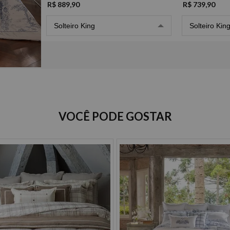
R$ 889,90
R$ 739,90
Solteiro King
Solteiro Kin
Opções de Parcelamento
VOCÊ PODE GOSTAR
Cartão de crédito
à vista R$ 889,90
2x de R$ 444,95 sem juros
3x de R$ 296,63 sem juros