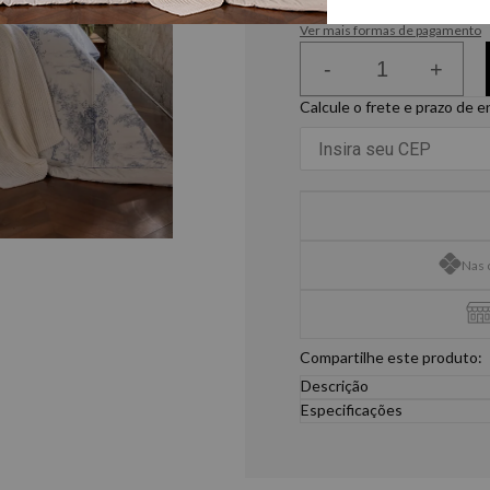
ou
6
x
de
R$ 148,31
Ver mais formas de pagamento
-
+
Calcule o frete e prazo de 
Nas 
Compartilhe este produto:
Descrição
O Summer Comforter 300 Fio
Especificações
e conforto na medida cer
Solteiro King
branco, ele traz um visua
1- Comforter: 1,80m x 2,50
Confeccionado em cetim de a
1- Fronha: 50x70cm