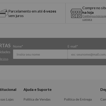
Compre no sit
Parcelamento em até
6 vezes
na loja
sem juros
Conheça a nossa po
compra
RTAS
Nome*
E-mail*
vidades
de Uso
.
titucional
Ajuda e Suporte
De
sas Lojas
Política de Vendas
Política de Entrega
Ca