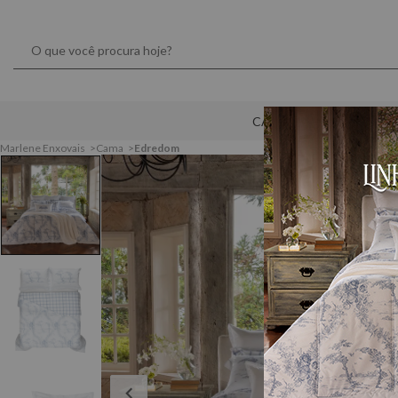
CAMA
MESA
Marlene Enxovais
Cama
Edredom