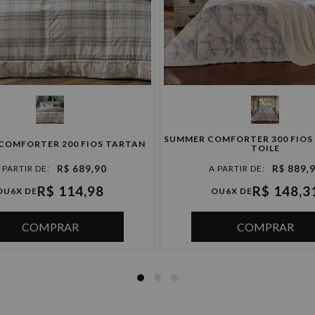
4x de R$ 222,47 sem juros
5x de R$ 177,98 sem juros
6x de R$ 148,31 sem juros
SUMMER COMFORTER 300 FIOS 
COMFORTER 200 FIOS TARTAN
TOILE
R$ 689,90
R$ 889,
R$ 114,98
R$ 148,3
OU
6X DE
OU
6X DE
COMPRAR
COMPRAR