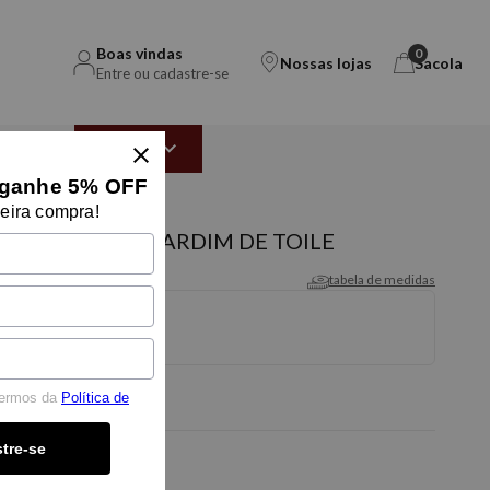
Boas vindas
0
Nossas lojas
Sacola
Entre ou cadastre-se
EAR
OUTLET
ganhe 5% OFF
eira compra!
ER 300 FIOS JARDIM DE TOILE
tabela de medidas
 SIZE
termos da
Política de
tre-se
-5% OFF