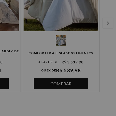
JARDIM DE
COMFORTER ALL SEASONS LINEN LYS
COMF
90
R$ 3.539,90
1
R$ 589,98
OU
6X DE
COMPRAR