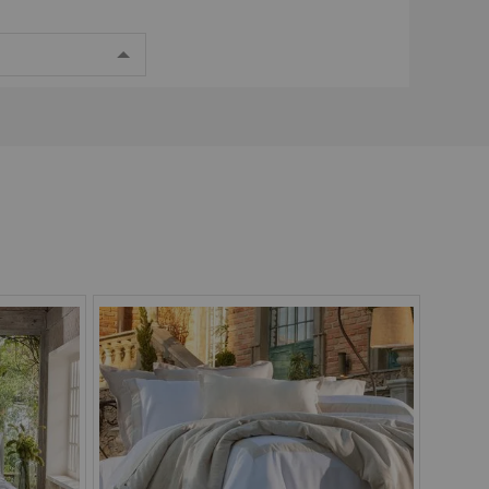
g
Pix
Boleto