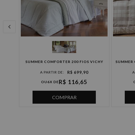
E
SUMMER COMFORTER 200 FIOS VICHY
SUMMER 
R$ 699,90
R$ 116,65
OU
6X DE
COMPRAR