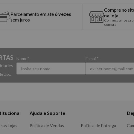
Compre no sit
Parcelamento em até
6 vezes
na loja
sem juros
Conheça a nossa po
compra
RTAS
Nome*
E-mail*
vidades
de Uso
.
titucional
Ajuda e Suporte
De
sas Lojas
Política de Vendas
Política de Entrega
Ca