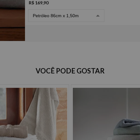
R$ 169,90
Petróleo 86cm x 1,50m
Opções de Parcelamento
VOCÊ PODE GOSTAR
Cartão de crédito
à vista R$ 169,90
2x de R$ 84,95 sem juros
3x de R$ 56,63 sem juros