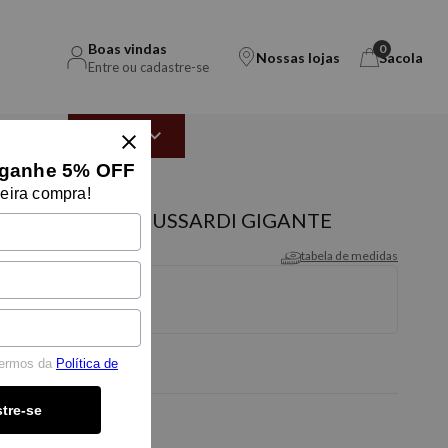
Boas vindas
0
Nossas lojas
Sacola
Entre ou cadastre-se
EAR
OUTLET
ganhe 5% OFF
eira compra!
O PALLADIO TRUSSARDI GIGANTE
tabela de medidas
termos da
Política de
tre-se
-5% OFF