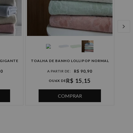
T
 GIGANTE
TOALHA DE BANHO LOLLIPOP NORMAL
90
R$ 90,90
R$ 15,15
OU
6X DE
COMPRAR