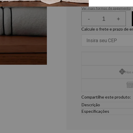
ou
6
x
de
R$ 28,31
Ver mais formas de pagamento
-
+
Calcule o frete e prazo de 
Nas 
Compartilhe este produto:
Descrição
A toalha Trussardi Palladi
Especificações
agregando requinte e del
Medida
excelente absorção. Sua 
86cm x 1,50m
tecnologia Cotone Special