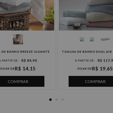
4x de R$ 42,47 sem juros
5x de R$ 33,98 sem juros
6x de R$ 28,31 sem juros
 DE BANHO BREEZE GIGANTE
TOALHA DE BANHO DUAL AIR
R$ 84,90
R$ 117,
R$ 14,15
R$ 19,65
OU
6X DE
OU
6X DE
COMPRAR
COMPRAR