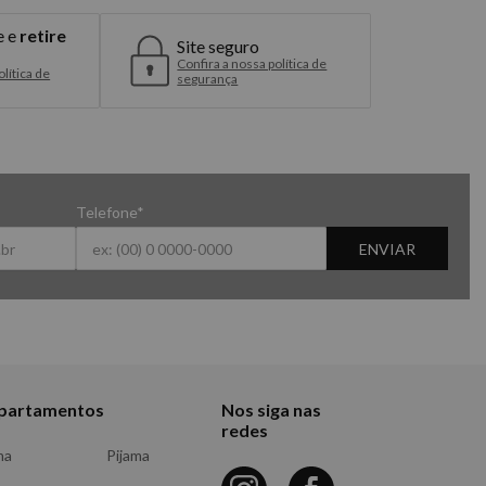
e e
retire
Site seguro
Confira a nossa política de
lítica de
segurança
Telefone*
ENVIAR
partamentos
Nos siga nas
redes
ma
Pijama