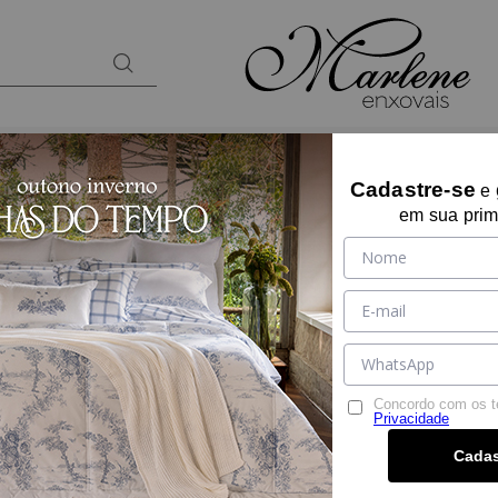
BANHO
KIDS
PRESENTES
LOUNGEW
Cadastre-se
e
em sua prim
TOALHA DE BANH
Ref:
10497
Tamanho:
GIGANTE
GIGANTE
Cor:
PRETO
Concordo com os 
Privacidade
Por:
R$ 169,90
Cadas
R$ 161,40
à vista no PIX