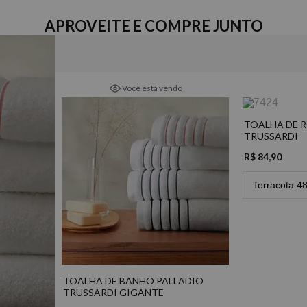
exclusiva que resulta em 
Gramatura
solicitar o seu bordado, 
540g/m²
APROVEITE E COMPRE JUNTO
*As imagens podem sofrer p
Composição
100% Algodão
Detalhes
Você está vendo
- Pré-encolhida; Excelente 
- Tecnologia Cotone Specia
TOALHA DE ROSTO 
TRUSSARDI
Marca
Trussardi
R$ 84,90
*As imagens podem sofrer p
Terracota 4
TOALHA DE BANHO PALLADIO
TRUSSARDI GIGANTE