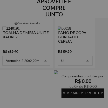
APROVEITE E
celebrações. Feita com material de qualidade e fácil de cuidar, é
Retangular 12 lugares: 1,80 x 3,20m
a escolha perfeita para deixar cada momento ainda mais
Quadrada 8 lugares: 2,20 x 2,20m
COMPRE
especial. Garanta a sua e encante seus convidados!
JUNTO
Tecido
100% Poliéster
Você está vendo
Marca
TOALHA DE MESA UNITE
PANO DE COPA
Copa & Cia
XADREZ
BORDADO
CEREJA
R$ 689,90
R$ 59,90
Vermelha 2,20x2,20m
U
Compre estes produtos por:
R$ 0,00
ou 0x de R$ 0,00
COMPRAR OS PRODUTOS