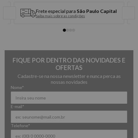
5x de R$ 137,98 sem juros
Frete especial para
São Paulo Capital
Saiba mais sobre as condições
6x de R$ 114,98 sem juros
FIQUE POR DENTRO DAS NOVIDADES E
OFERTAS
Cadastre-se na nossa newsletter e nunca perca as
nossas novidades
Nome*
E-mail*
Telefone*