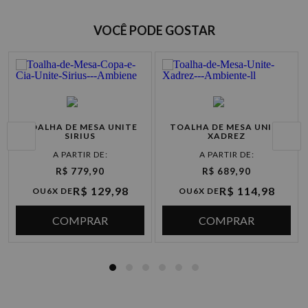
VOCÊ PODE GOSTAR
Opções de Parcelamento
TOALHA DE MESA UNITE
TOALHA DE MESA UNITE
SIRIUS
XADREZ
R$ 779,90
Cartão de
R$ 689,90
P
crédito
R$ 129,98
R$ 114,98
OU
6X DE
OU
6X DE
COMPRAR
COMPRAR
à vista R$ 689,90
2x de R$ 344,95 sem juros
3x de R$ 229,96 sem juros
4x de R$ 172,47 sem juros