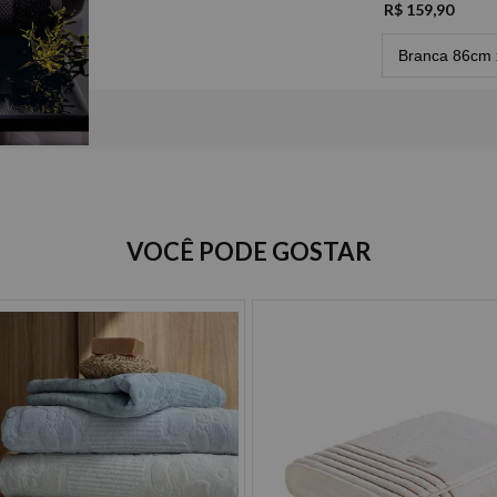
R$ 159,90
Branca 86cm 
Opções de Parcelamento
VOCÊ PODE GOSTAR
Cartão de crédito
à vista R$ 84,90
2x de R$ 42,45 sem juros
3x de R$ 28,30 sem juros