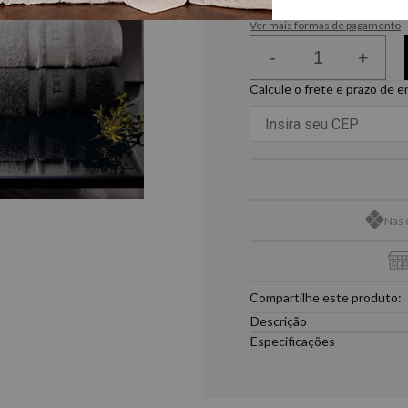
ou
6
x
de
R$ 14,15
Ver mais formas de pagamento
-
+
Calcule o frete e prazo de 
Nas 
Compartilhe este produto:
Descrição
A Toalha Trussardi Lecce p
Especificações
de um delicado barrado co
Medida
com 500g/m², proporciona
48x80cm
penteado de baixa torção,