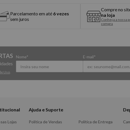
Compre no sit
Parcelamento em até
6 vezes
na loja
sem juros
Conheça a nossa po
compra
RTAS
Nome*
E-mail*
vidades
de Uso
.
titucional
Ajuda e Suporte
De
sas Lojas
Política de Vendas
Política de Entrega
Ca