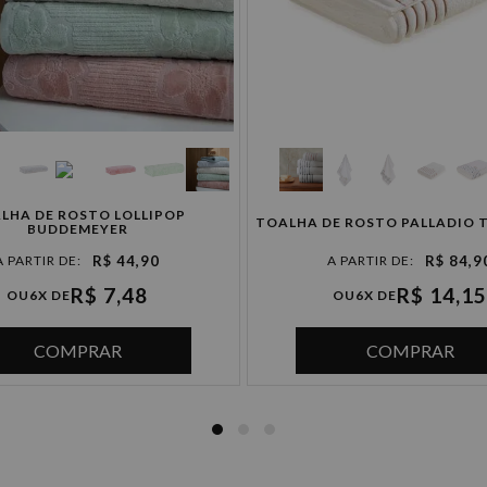
4x de R$ 21,22 sem juros
5x de R$ 16,98 sem juros
6x de R$ 14,15 sem juros
LHA DE ROSTO LOLLIPOP
TOALHA DE ROSTO P
BUDDEMEYER
R$ 44,90
R$ 84,9
R$ 7,48
R$ 14,15
OU
6X DE
OU
6X DE
COMPRAR
COMPRAR