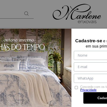
BANHO
KIDS
PRESENTES
LOUNGEW
Cadastre-se
e
em sua prim
TOALHA DE ROST
Ref:
15821
Tamanho:
NORMAL
NORMAL
Cor:
BRANCO
Concordo com os 
Privacidade
Por:
R$ 84,90
Cadas
R$ 80,65
à vista no PIX