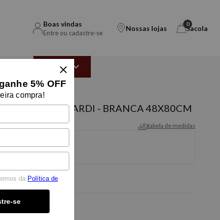
Boas vindas
0
Nossas lojas
Sacola
Entre ou cadastre-se
EAR
OUTLET
ganhe 5% OFF
eira compra!
O LECCE TRUSSARDI - BRANCA 48X80CM
tabela de medidas
termos da
Política de
tre-se
-5% OFF