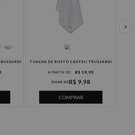
ALLADIO TRUSSARDI
TOALHA DE ROSTO CASTELI TRUSSARDI
TOALH
0
R$ 59,90
R$ 9,98
OU
6X DE
COMPRAR