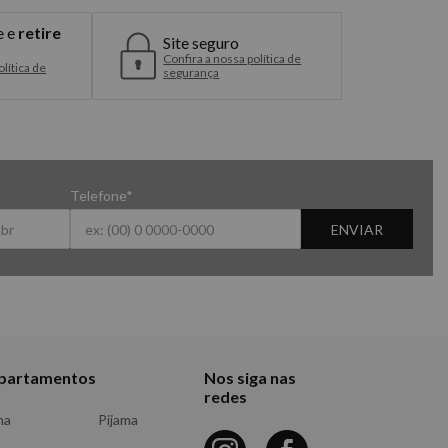
e e
retire
Site seguro
Confira a nossa política de
lítica de
segurança
Telefone*
ENVIAR
partamentos
Nos siga nas
redes
ma
Pijama