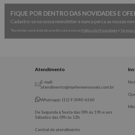
FIQUE POR DENTRO DAS NOVIDADES E OFE
Cadastre-se na nossa newsletter e nunca perca as nossas no
*Ao enviar você está de acordo com a nossa
Política de Privacidade
e
Termos 
Atendimento
Ins
E-mail:
Nos
atendimento@marleneenxovais.com.br
Qu
Whatsapp: (11) 9 3040-6160
Min
De Segunda à Sexta das 09h às 19h e aos
Sábados das 09h às 13h
Central de atendimento