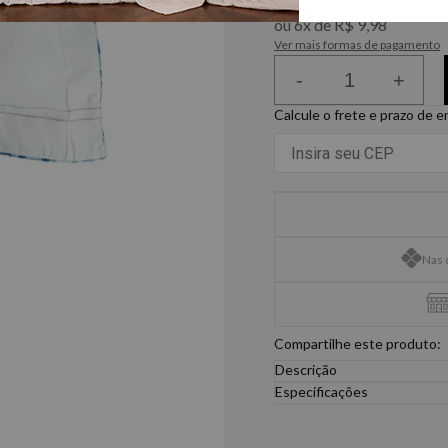
ou
6
x
de
R$ 9,98
Ver mais formas de pagamento
-
+
Calcule o frete e prazo de 
Nas 
Compartilhe este produto:
Descrição
Almofada Estampada Pointe
Especificações
versão muito fofa para repre
45cm x 45cm