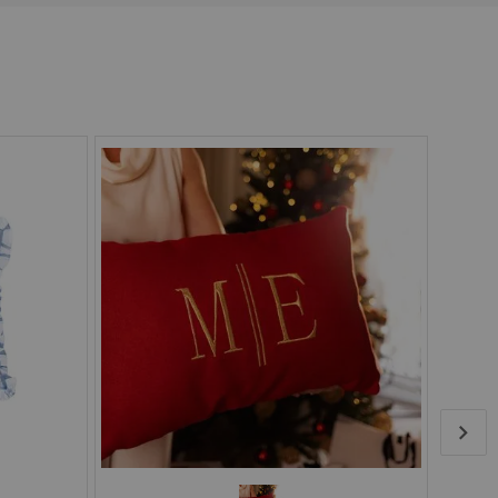
transpassado com 4 abas. Confeccionada em percal 200 fios
Pix
Boleto