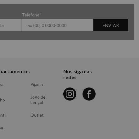
Telefone*
ENVIAR
partamentos
Nos siga nas
redes
ma
Pijama
Jogo de
nho
Lençol
ntil
Outlet
sa