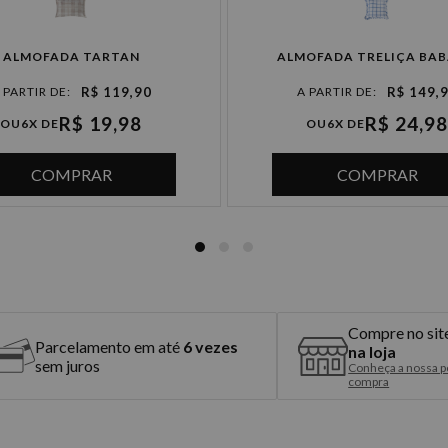
à vista R$ 59,90
ALMOFADA TARTAN
ALMOFADA TRELIÇA BA
2x de R$ 29,95 sem juros
R$ 119,90
R$ 149,
R$ 19,98
R$ 24,98
3x de R$ 19,96 sem juros
OU
6X DE
OU
6X DE
4x de R$ 14,97 sem juros
COMPRAR
COMPRAR
5x de R$ 11,98 sem juros
6x de R$ 9,98 sem juros
Compre no sit
Parcelamento em até
6 vezes
na loja
sem juros
Conheça a nossa po
compra