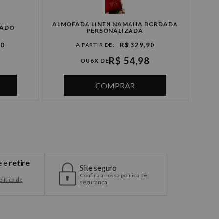
ALMOFADA LINEN NAMAHA BORDADA
ALMO
BADO
PERSONALIZADA
90
R$ 329,90
R$ 54,98
OU
6X DE
COMPRAR
e e
retire
Site seguro
Confira a nossa política de
lítica de
segurança