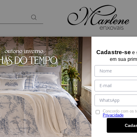
BANHO
KIDS
PRESENTES
LOUNGEW
Cadastre-se
e
em sua prim
25% OFF
ALMOFADA ESTAM
Ref:
10341
Tamanho:
U
U
Cor:
AZUL
Concordo com os 
Privacidade
De:
R$ 79,90
Cadas
Por:
R$ 59,90
R$ 56,90
à vista no PIX