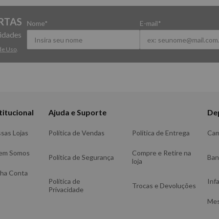
RTAS
Nome*
E-mail*
vidades
de Uso
.
titucional
Ajuda e Suporte
De
sas Lojas
Política de Vendas
Política de Entrega
Ca
em Somos
Compre e Retire na
Política de Segurança
Ba
loja
ha Conta
Política de
Infa
Trocas e Devoluções
Privacidade
Me