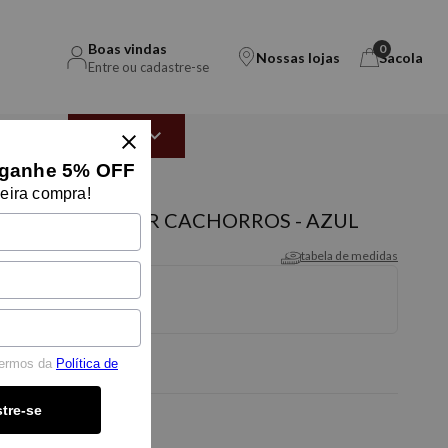
Boas vindas
0
Nossas lojas
Sacola
Entre ou cadastre-se
EAR
OUTLET
ganhe 5% OFF
eira compra!
PADA POINTER CACHORROS - AZUL
tabela de medidas
termos da
Política de
tre-se
-5% OFF