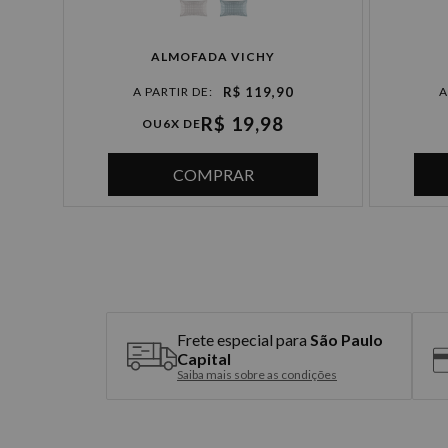
DA FLORESTA
ALMOFADA VICHY
R$ 119,90
R$ 19,98
OU
6X DE
COMPRAR
Frete especial para
São Paulo
Capital
Saiba mais sobre as condições