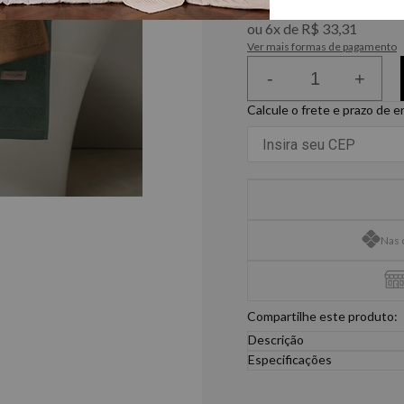
R$ 189,90
à vista no PIX
ou
6
x
de
R$ 33,31
Ver mais formas de pagamento
-
+
Calcule o frete e prazo de 
Nas 
Compartilhe este produto:
Descrição
A Toalha de Banho Trussard
Especificações
cores que deixam o ambien
Medida
uma excelente absorção. S
86cm x 1,50m