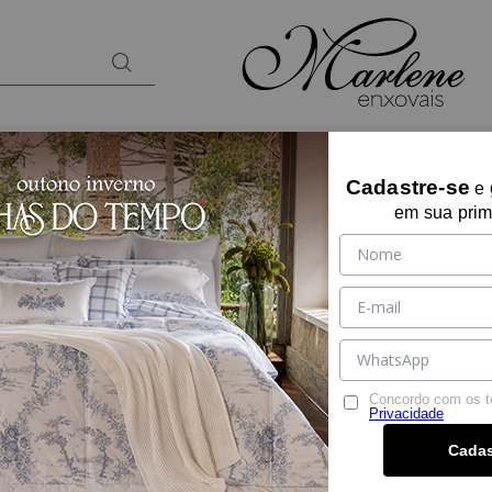
BANHO
KIDS
PRESENTES
LOUNGEW
Cadastre-se
e
em sua prim
TOALHA DE BANH
86CM X 1,50M
Ref:
00225
Tamanho:
GIGANTE
GIGANTE
Concordo com os 
Cor:
GELO
Privacidade
Cadas
Por:
R$ 199,90