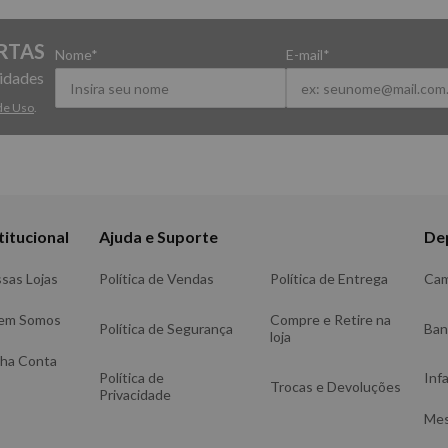
RTAS
Nome*
E-mail*
vidades
de Uso
.
titucional
Ajuda e Suporte
De
sas Lojas
Política de Vendas
Política de Entrega
Ca
em Somos
Compre e Retire na
Política de Segurança
Ba
loja
ha Conta
Política de
Infa
Trocas e Devoluções
Privacidade
Me