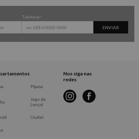
Telefone*
ENVIAR
partamentos
Nos siga nas
redes
ma
Pijama
Jogo de
nho
Lençol
ntil
Outlet
sa