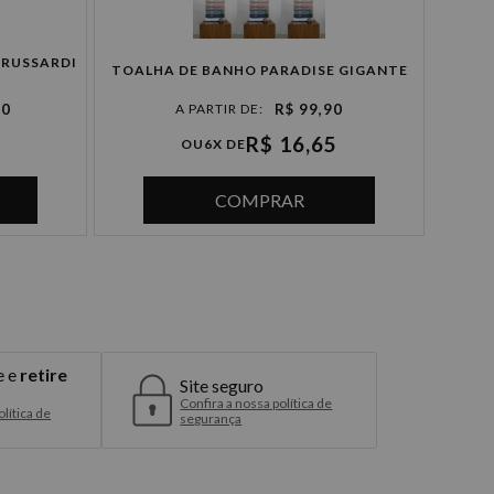
TRUSSARDI
TOALHA DE BANHO PARADISE GIGANTE
TOAL
90
R$ 99,90
R$ 16,65
OU
6X DE
COMPRAR
e e
retire
Site seguro
Confira a nossa política de
lítica de
segurança