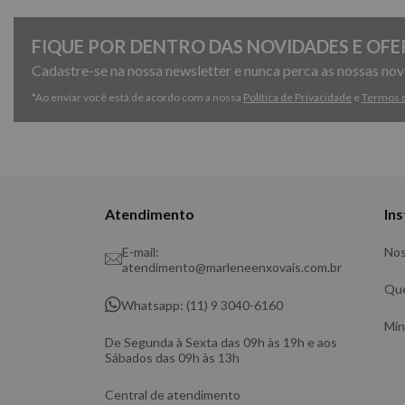
FIQUE POR DENTRO DAS NOVIDADES E OFE
Cadastre-se na nossa newsletter e nunca perca as nossas no
*Ao enviar você está de acordo com a nossa
Política de Privacidade
e
Termos 
Atendimento
Ins
E-mail:
Nos
atendimento@marleneenxovais.com.br
Qu
Whatsapp: (11) 9 3040-6160
Min
De Segunda à Sexta das 09h às 19h e aos
Sábados das 09h às 13h
Central de atendimento