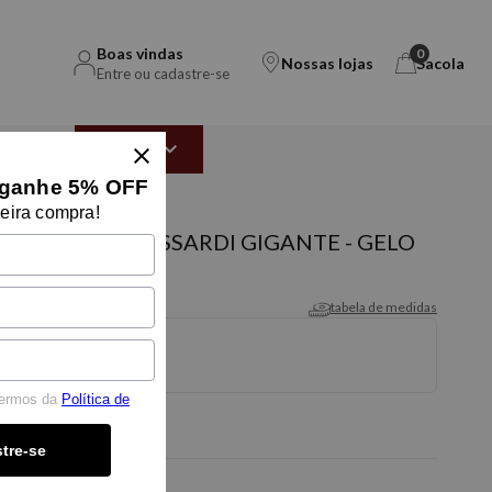
Boas vindas
0
Nossas lojas
Sacola
Entre ou cadastre-se
EAR
OUTLET
ganhe 5% OFF
eira compra!
O BORGIA TRUSSARDI GIGANTE - GELO
tabela de medidas
termos da
Política de
tre-se