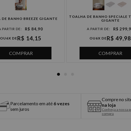
à vista R$ 199,90
TOALHA DE BANHO SPECIALE 
 DE BANHO BREEZE GIGANTE
GIGANTE
2x de R$ 99,95 sem juros
R$ 84,90
R$ 299,
R$ 14,15
3x de R$ 66,63 sem juros
R$ 49,98
OU
6X DE
OU
6X DE
4x de R$ 49,97 sem juros
COMPRAR
COMPRAR
5x de R$ 39,98 sem juros
6x de R$ 33,31 sem juros
Compre no sit
Parcelamento em até
6 vezes
na loja
sem juros
Conheça a nossa po
compra