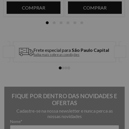
3x de R$ 17,63 sem juros
COMPRAR
COMPRAR
4x de R$ 13,22 sem juros
5x de R$ 10,58 sem juros
6x de R$ 8,81 sem juros
Frete especial para
São Paulo Capital
Saiba mais sobre as condições
FIQUE POR DENTRO DAS NOVIDADES E
OFERTAS
Cadastre-se na nossa newsletter e nunca perca as
nossas novidades
Nome*