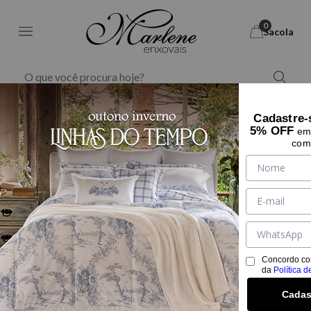
0
Sacola
Marlene Enxovais - M
Banho
Toalhas de rosto
Cadastre-
5% OFF
29% OFF
em 
com
Concordo co
da
Política d
Cadas