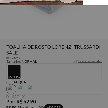
TOALHA DE ROSTO LORENZI TRUSSARDI
SALE
Ref:
13545
Tamanho:
NORMAL
tabela de medidas
NORMAL
Cor:
ACQUA
De:
R$ 74,90
Por:
R$ 52,90
R$ 50,25
à vista no PIX
-5% OFF